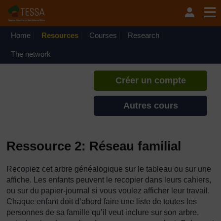
Passer au contenu principal
TESSA - Burundi
Si vous créez un compte, vous
pouvez établir un profil
Home
Resources
Courses
Research
d'apprentissage personnel sur ce
site.
The network
Créer un compte
Autres cours
Ressource 2: Réseau familial
Recopiez cet arbre généalogique sur le tableau ou sur une
affiche. Les enfants peuvent le recopier dans leurs cahiers,
ou sur du papier-journal si vous voulez afficher leur travail.
Chaque enfant doit d’abord faire une liste de toutes les
personnes de sa famille qu’il veut inclure sur son arbre,