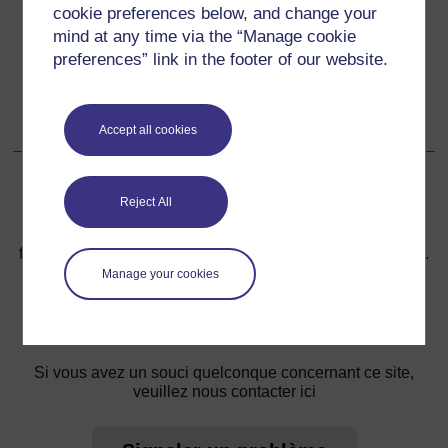
cookie preferences below, and change your
mind at any time via the “Manage cookie
Suivant
Suivant
preferences” link in the footer of our website.
Ressource 3: Jeux de rôle destinés à l’exploration des
réseaux scolaires
Accept all cookies
Reject All
Pour de plus amples informations, référez-vous à notre
foire aux questions qui peut vous fournir l'aide nécessaire.
Manage your cookies
Vous avez une question ?
Si vous avez un souci quelconque concernant ce site,
veuillez nous contacter ici