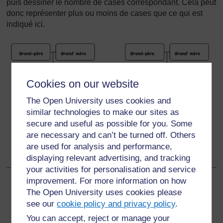
puis dessiner le nombre de cases correspondant. Cela peut
donc représenter plus ou moins de cases que ce qui est
indiqué ici.
Cookies on our website
The Open University uses cookies and
similar technologies to make our sites as
secure and useful as possible for you. Some
are necessary and can’t be turned off. Others
are used for analysis and performance,
displaying relevant advertising, and tracking
your activities for personalisation and service
improvement. For more information on how
Précédent
Précédent
The Open University uses cookies please
see our
cookie policy and privacy policy
.
Ressource 1: Raisons pour lesquelles nous vivons dans
You can accept, reject or manage your
des familles – liste de la classe de Mademoiselle Kaga