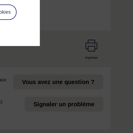
okies
Imprimer
page
 aux
Vous avez une question ?
ez
Signaler un problème