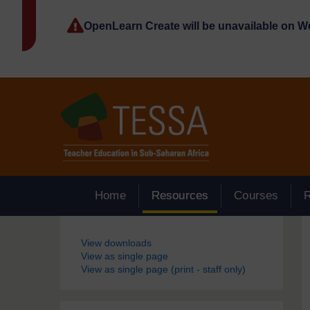
Passer au contenu principal
OpenLearn Create will be unavailable on 
Home
Resources
Courses
Blocs
View downloads
View as single page
View as single page (print - staff only)