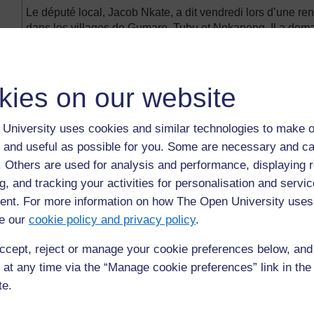
Le député local, Jacob Nkate, a dit vendredi lors d’une ren
dans les villages de Gumare, Tubu et Nokaneng. Il a deman
parce que cela pourrait finir par les diviser.
Il a dit que le gouvernement encourageait toutes les tribus 
culture mélangée à la politique était une cause potentielle
kies on our website
Jacob Nkate a dit qu'il était désireux d'assister à un évén
University uses cookies and similar technologies to make o
s'il y était invité. Au sujet de l’élection d’un représentan
 and useful as possible for you. Some are necessary and ca
résidents de se grouper pour se mettre d’accord sur un cand
s’est tenue, mais le nom a été rejeté. Le député a dit que si 
f. Others are used for analysis and performance, displaying 
serait acceptable.
g, and tracking your activities for personalisation and servic
nt. For more information on how The Open University uses
Pendant ce temps, les résidents demandaient une école
e our
cookie policy and privacy policy
.
pour l'ensemble de la circonscription de Ngami. Ils se pla
leur vie très difficile.
ccept, reject or manage your cookie preferences below, an
 at any time via the “Manage cookie preferences” link in the 
te.
Précédent
Précédent