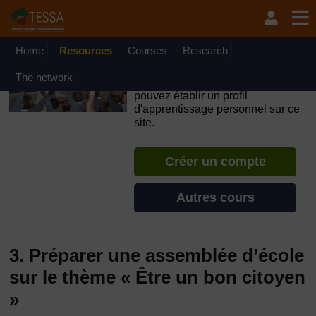
Passer au contenu principal
OpenLearn Create will be unavailable on Wednesday 12
August 2026 from 8am to 10.30am (GMT) due to routine
maintenance.
Home
Resources
Courses
Research
TESSA - Burundi
The network
Si vous créez un compte, vous
pouvez établir un profil
d'apprentissage personnel sur ce
site.
Créer un compte
Autres cours
3. Préparer une assemblée d’école
sur le thème « Être un bon citoyen
»