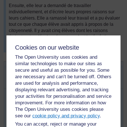
Ensuite, elle leur a demandé de travailler
individuellement, et d'écrire leurs propres raisons sur
leurs cahiers. Elle a ramassé leur travail et a pu évaluer
tout ce que chaque élève avait appris à propos de la
citoyenneté. Il y avait cinq élèves dont les raisons
étaient moins développées et pendant la récréation,
Mme Odou a discuté avec eux de ces raisons pour
Cookies on our website
savoir s’ils avaient compris les idées.
The Open University uses cookies and
similar technologies to make our sites as
Activité clé : Présentation de ce
secure and useful as possible for you. Some
qui a été appris lors d’une
are necessary and can’t be turned off. Others
assemblée à l’école
are used for analysis and performance,
displaying relevant advertising, and tracking
Demandez à votre chef d’établissement si vous pouvez
your activities for personalisation and service
organiser une assemblée à l’école sur le thème « Être
improvement. For more information on how
un bon citoyen ».
The Open University uses cookies please
Discutez avec votre classe de ce que le contenu
see our
cookie policy and privacy policy
.
de l’assemblée pourrait être.
You can accept, reject or manage your