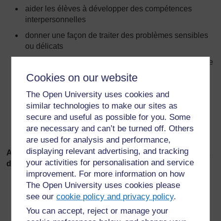
aider les élèves à développer des compétences
interpersonnelles
donner une façon de traiter des problèmes sensibles
ou délicats
aider les élèves à voir les choses avec le point de vue
de quelqu’un d’autre
Cookies on our website
aider les élèves à prendre un comportement assuré
The Open University uses cookies and
aider les élèves à explorer des situations qui posent
similar technologies to make our sites as
problème, sans révéler quoi que ce soit de personnel
secure and useful as possible for you. Some
au sujet de leurs propres connaissances, croyances,
are necessary and can’t be turned off. Others
expériences ou situations.
are used for analysis and performance,
displaying relevant advertising, and tracking
Astuces pour l’organisation et le déroulement des jeux
your activities for personalisation and service
de rôles
improvement. For more information on how
Écrivez le problème au tableau et sur des feuilles de
The Open University uses cookies please
papier.
see our
cookie policy and privacy policy
.
You can accept, reject or manage your
Laissez les élèves lire la situation et y réfléchir.