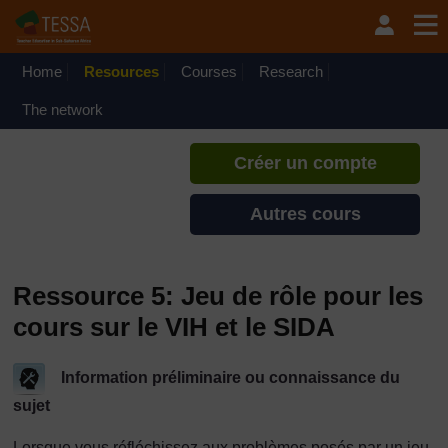
Passer au contenu principal
TESSA - Burundi
Si vous créez un compte, vous
pouvez établir un profil
Home
Resources
Courses
Research
d'apprentissage personnel sur ce
site.
The network
Créer un compte
Autres cours
Ressource 5: Jeu de rôle pour les
cours sur le VIH et le SIDA
Information préliminaire ou connaissance du
sujet
Lorsque vous réfléchissez aux problèmes posés par un jeu