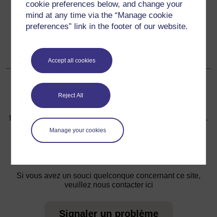
cookie preferences below, and change your
Ressource 2: Jeux utilisant des aptitudes en numération
mind at any time via the “Manage cookie
preferences” link in the footer of our website.
Suivant
Suivant
Ressource 4: Le jeu culturel africain
Accept all cookies
Reject All
Pour de plus amples informations, référez-vous à notre
foire aux questions qui peut vous fournir l'aide nécessaire.
Manage your cookies
Vous avez une question ?
Si vous avez un souci quelconque concernant ce site,
veuillez nous contacter ici
Signaler un problème