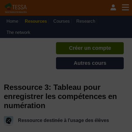
Passer au contenu principal
TESSA - Burundi
Si vous créez un compte, vous
pouvez établir un profil
Home
Resources
Courses
Research
d'apprentissage personnel sur ce
site.
The network
Créer un compte
Autres cours
Ressource 3: Tableau pour
enregistrer les compétences en
numération
Ressource destinée à l’usage des élèves