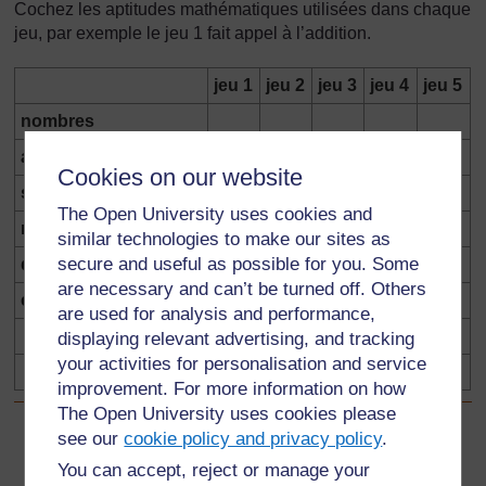
Cochez les aptitudes mathématiques utilisées dans chaque
jeu, par exemple le jeu 1 fait appel à l’addition.
jeu 1
jeu 2
jeu 3
jeu 4
jeu 5
nombres
addition
✓
Cookies on our website
soustraction
The Open University uses cookies and
multiplication
similar technologies to make our sites as
secure and useful as possible for you. Some
division
are necessary and can’t be turned off. Others
création d’ensembles
are used for analysis and performance,
displaying relevant advertising, and tracking
your activities for personalisation and service
improvement. For more information on how
The Open University uses cookies please
see our
cookie policy and privacy policy
.
Précédent
Précédent
You can accept, reject or manage your