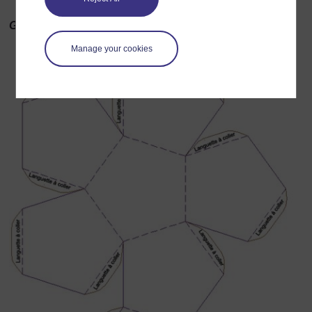
Gabarit de dodécaèdre
Manage your cookies