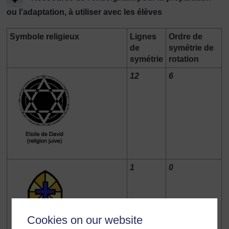
ou l’adaptation, à utiliser avec les élèves
Symbole religieux
Lignes
Ordre de
de
symétrie de
symétrie
rotation
12
6
1
0
Cookies on our website