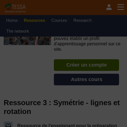
Passer au contenu principal
OpenLearn Create will be unavailable on Wednesday 12
August 2026 from 8am to 10.30am (GMT) due to routine
maintenance.
Home
Resources
Courses
Research
TESSA - Burundi
The network
Si vous créez un compte, vous
pouvez établir un profil
d'apprentissage personnel sur ce
site.
Créer un compte
Autres cours
Ressource 3 : Symétrie - lignes et
rotation
Ressource de l’enseignant pour la préparation