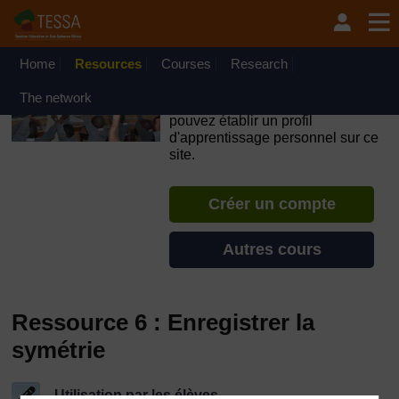
Passer au contenu principal
OpenLearn Create will be unavailable on Wednesday 12
August 2026 from 8am to 10.30am (GMT) due to routine
maintenance.
Home
Resources
Courses
Research
TESSA - Burundi
The network
Si vous créez un compte, vous
pouvez établir un profil
d'apprentissage personnel sur ce
site.
Créer un compte
Autres cours
Ressource 6 : Enregistrer la
symétrie
Utilisation par les élèves