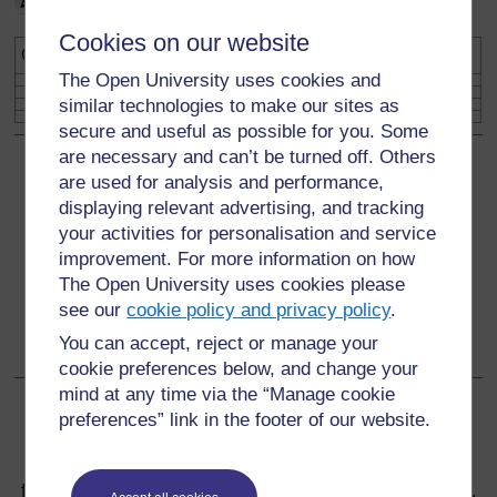
Cookies on our website
Objet
Lignes de symétrie
Ordre de symétrie de rotation
The Open University uses cookies and
similar technologies to make our sites as
secure and useful as possible for you. Some
are necessary and can’t be turned off. Others
are used for analysis and performance,
Précédent
Précédent
displaying relevant advertising, and tracking
your activities for personalisation and service
Ressource 5 : Polygones
improvement. For more information on how
The Open University uses cookies please
Suivant
Suivant
see our
cookie policy and privacy policy
.
Section numéro 5 : Enseignement des transformations
You can accept, reject or manage your
cookie preferences below, and change your
mind at any time via the “Manage cookie
preferences” link in the footer of our website.
Pour de plus amples informations, référez-vous à notre
foire aux questions qui peut vous fournir l'aide nécessaire.