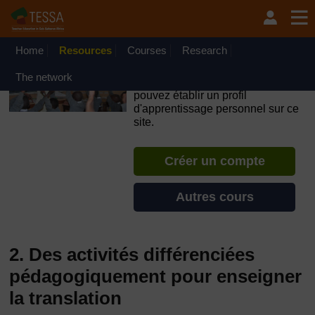
Passer au contenu principal
OpenLearn Create will be unavailable on Wednesday 12
August 2026 from 8am to 10.30am (GMT) due to routine
maintenance.
Home
Resources
Courses
Research
TESSA - Burundi
The network
Si vous créez un compte, vous
pouvez établir un profil
d'apprentissage personnel sur ce
site.
Créer un compte
Autres cours
2. Des activités différenciées
pédagogiquement pour enseigner
la translation