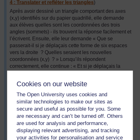
4 : Translater et refléter les triangles
)
Après avoir dessiné un triangle comportant des axes
(x,y) identifiés sur du papier quadrillé, elle demande
aux élèves quelles sont les coordonnées des trois
angles (sommets) - ils trouvent la réponse facilement et
l’écrivent. Ensuite, elle leur demande « Que se
passerait-il si je déplaçais cette forme de six espaces
vers la droite ? Quelles seraient les nouvelles
coordonnées (x,y) ? » Lorsqu’ils répondent
correctement, elle continue : « Et si je déplaçais la
forme de 3 espaces vers le bas ? » Mme Kpoffon
continue ainsi jusqu’à ce qu’elle estime que les élèves
Cookies on our website
comprennent clairement ce qui se passe.
The Open University uses cookies and
Elle leur dit ensuite : « Maintenant, chacun d’entre vous
similar technologies to make our sites as
doit poser un problème aux autres - donnez les
secure and useful as possible for you. Some
coordonnées d’un triangle et une translation à
are necessary and can’t be turned off. Others
appliquer au triangle. Écrivez les informations, puis
are used for analysis and performance,
dessinez le triangle qu’on vous a décrit, calculez les
coordonnées translatées et dessinez la nouvelle
displaying relevant advertising, and tracking
position. Si vous le faites correctement, vous pouvez
your activities for personalisation and service