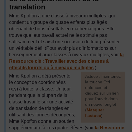
translation
Mme Kpoffon a une classe à niveaux multiples, qui
contient un groupe de quatre enfants plus âgés
obtenant de bons résultats en mathématiques. Elle
trouve que leur travail actuel ne les stimule pas
suffisamment et saisit une occasion de leur présenter
un véritable défi. (Pour avoir plus d’informations sur
l’enseignement aux classes à niveaux multiples, voir
la
Ressource clé : Travailler avec des classes à
effectifs lourds ou à niveaux multiples
.)
Mme Kpoffon a déjà présenté
[
Astuce : maintenez
la touche Ctrl
le concept de coordonnées
enfoncée et
(x,y) à toute la classe. Un jour,
cliquez sur un lien
pendant que la plupart de la
pour l’ouvrir dans
classe travaille sur une activité
un nouvel onglet
de translation de triangles en
(
Masquer
utilisant des formes découpées,
l’astuce
)
Mme Kpoffon donne un soutien
]
supplémentaire à ces quatre élèves (voir
la Ressource