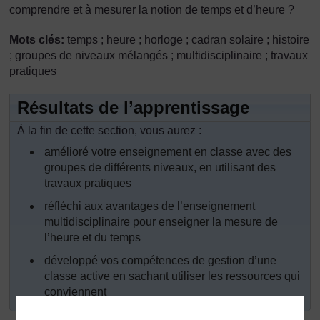
comprendre et à mesurer la notion de temps et d’heure ?
Mots clés:
temps ; heure ; horloge ; cadran solaire ; histoire
; groupes de niveaux mélangés ; multidisciplinaire ; travaux
pratiques
Résultats de l’apprentissage
À la fin de cette section, vous aurez :
amélioré votre enseignement en classe avec des
groupes de différents niveaux, en utilisant des
travaux pratiques
réfléchi aux avantages de l’enseignement
multidisciplinaire pour enseigner la mesure de
l’heure et du temps
développé vos compétences de gestion d’une
classe active en sachant utiliser les ressources qui
conviennent