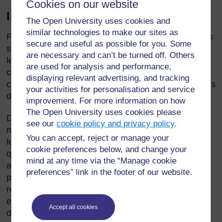
Cookies on our website
Introduction
The Open University uses cookies and
similar technologies to make our sites as
Pour que les élèves puissent lire l’heure, il faut qu’ils
secure and useful as possible for you. Some
soient sensibilisés à la notion de temps – le passé,
are necessary and can’t be turned off. Others
le présent et le futur. Une question se pose donc :
are used for analysis and performance,
comment peut-on aider les élèves à lire l’heure et à
displaying relevant advertising, and tracking
comprendre la notion du temps qui passe par le biais
your activities for personalisation and service
de travaux pratiques d’apprentissage ?
improvement. For more information on how
The Open University uses cookies please
Dans cette section, nous examinons plusieurs
see our
cookie policy and privacy policy
.
méthodes de travail adaptées, en faisant travailler
You can accept, reject or manage your
les élèves en groupes ou en paires. En tant
cookie preferences below, and change your
qu’enseignant, il vous faut réfléchir et planifier les
mind at any time via the “Manage cookie
activités à l’avance. C’est une bonne idée de se
preferences” link in the footer of our website.
préparer en collectant petit à petit diverses
ressources – du carton et du papier bristol par
exemple, que vous pouvez recycler pour fabriquer
Accept all cookies
des maquettes. Cela vous aidera à réaliser les