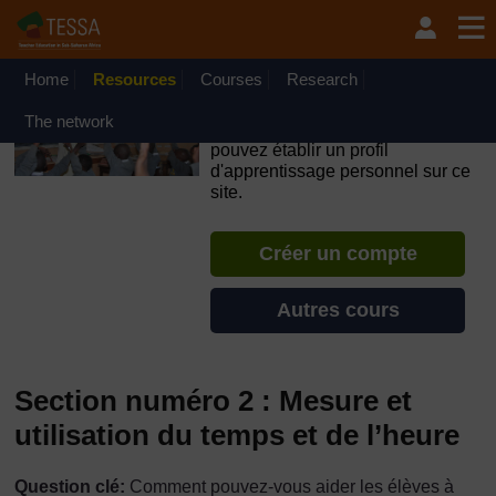
Passer au contenu principal
OpenLearn Create will be unavailable on Wednesday 12
August 2026 from 8am to 10.30am (GMT) due to routine
maintenance.
Home
Resources
Courses
Research
TESSA - Burundi
The network
Si vous créez un compte, vous
pouvez établir un profil
d'apprentissage personnel sur ce
site.
Créer un compte
Autres cours
Section numéro 2 : Mesure et
utilisation du temps et de l’heure
Question clé:
Comment pouvez-vous aider les élèves à