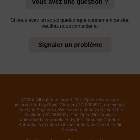
Vous avez une question ?
Si vous avez un souci quelconque concernant ce site,
veuillez nous contacter ici
Signaler un problème
©2024. All rights reserved. The Open University is
incorporated by Royal Charter (RC 000391), an exempt
charity in England & Wales and a charity registered in
Scotland (SC 038302). The Open University is
authorised and regulated by the Financial Conduct
Authority in relation to its secondary activity of credit
broking.