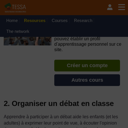
Passer au contenu principal
OpenLearn Create will be unavailable on Wednesday 12
August 2026 from 8am to 10.30am (GMT) due to routine
maintenance.
Home
Resources
Courses
Research
TESSA - Burundi
The network
Si vous créez un compte, vous
pouvez établir un profil
d'apprentissage personnel sur ce
site.
Créer un compte
Autres cours
2. Organiser un débat en classe
Apprendre à participer à un débat aide les enfants (et les
adultes) à exprimer leur point de vue, à écouter l'opinion