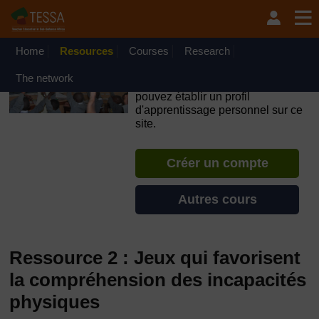
Passer au contenu principal
OpenLearn Create will be unavailable on Wednesday 12
August 2026 from 8am to 10.30am (GMT) due to routine
maintenance.
Home
Resources
Courses
Research
TESSA - Burundi
The network
Si vous créez un compte, vous
pouvez établir un profil
d'apprentissage personnel sur ce
site.
Créer un compte
Autres cours
Ressource 2 : Jeux qui favorisent
la compréhension des incapacités
physiques