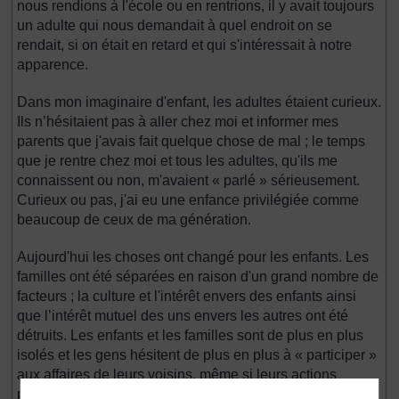
nous rendions à l'école ou en rentrions, il y avait toujours
un adulte qui nous demandait à quel endroit on se
rendait, si on était en retard et qui s'intéressait à notre
apparence.
Dans mon imaginaire d'enfant, les adultes étaient curieux.
Ils n’hésitaient pas à aller chez moi et informer mes
parents que j'avais fait quelque chose de mal ; le temps
que je rentre chez moi et tous les adultes, qu'ils me
connaissent ou non, m'avaient « parlé » sérieusement.
Curieux ou pas, j'ai eu une enfance privilégiée comme
beaucoup de ceux de ma génération.
Aujourd'hui les choses ont changé pour les enfants. Les
familles ont été séparées en raison d'un grand nombre de
facteurs ; la culture et l'intérêt envers des enfants ainsi
que l’intérêt mutuel des uns envers les autres ont été
détruits. Les enfants et les familles sont de plus en plus
isolés et les gens hésitent de plus en plus à « participer »
aux affaires de leurs voisins, même si leurs actions
peuvent vous sauver la vie.