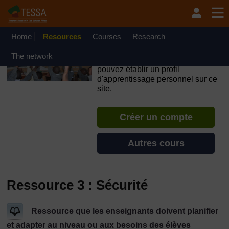
Passer au contenu principal
OpenLearn Create will be unavailable on Wednesday 12
August 2026 from 8am to 10.30am (GMT) due to routine
maintenance.
Home
Resources
Courses
Research
TESSA - Burundi
The network
Si vous créez un compte, vous
pouvez établir un profil
d'apprentissage personnel sur ce
site.
Créer un compte
Autres cours
Ressource 3 : Sécurité
Ressource que les enseignants doivent planifier
et adapter au niveau ou aux besoins des élèves