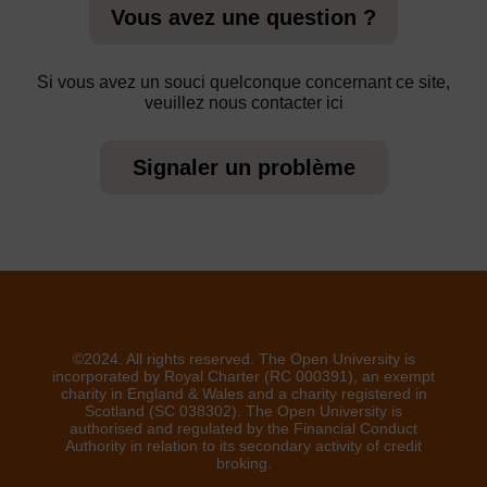
Vous avez une question ?
Si vous avez un souci quelconque concernant ce site,
veuillez nous contacter ici
Signaler un problème
©2024. All rights reserved. The Open University is
incorporated by Royal Charter (RC 000391), an exempt
charity in England & Wales and a charity registered in
Scotland (SC 038302). The Open University is
authorised and regulated by the Financial Conduct
Authority in relation to its secondary activity of credit
broking.