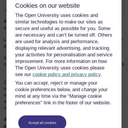
Cookies on our website
Extrait de: Children First
The Open University uses cookies and
Accroître le vocabulaire et la compréhension de
similar technologies to make our sites as
concepts
secure and useful as possible for you. Some
are necessary and can’t be turned off. Others
Les mots et les phrases que vous pouvez analyser dans ce
are used for analysis and performance,
passage sont:
displaying relevant advertising, and tracking
your activities for personalisation and service
fantômes imaginaires ; itinéraire ; curieux ; fouineur ;
improvement. For more information on how
n'hésitaient pas ; une enfance privilégiée ; culture et intérêts
The Open University uses cookies please
; isolés ; hésitent de plus en plus ; à « participer ».
see our
cookie policy and privacy policy
.
Déterminez s'il y a des enfants qui peuvent expliquer ces
You can accept, reject or manage your
mots et ces phrases. Essayez de les expliquer en français
cookie preferences below, and change your
en utilisant des exemples. Mais n'hésitez pas également à
mind at any time via the “Manage cookie
utiliser des équivalents en langue locale afin de les aider à
preferences” link in the footer of our website.
comprendre.
Améliorer la compréhension de l'usage de la
Accept all cookies
ponctuation