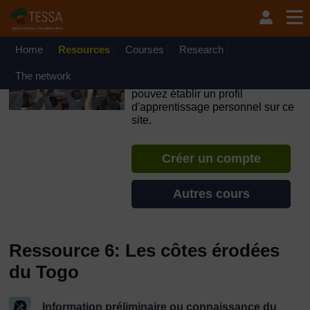
Passer au contenu principal
OpenLearn Create will be unavailable on Wednesday 12
August 2026 from 8am to 10.30am (GMT) due to routine
maintenance.
Home
Resources
Courses
Research
TESSA - Burundi
The network
Si vous créez un compte, vous
pouvez établir un profil
d'apprentissage personnel sur ce
site.
Créer un compte
Autres cours
Ressource 6: Les côtes érodées
du Togo
Information préliminaire ou connaissance du