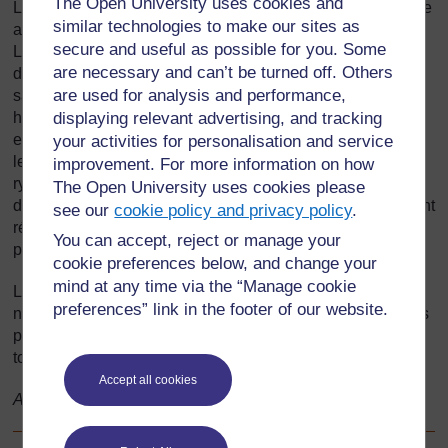
The Open University uses cookies and
Les experts disent que l'érosion du littoral togolais peut être
similar technologies to make our sites as
attribuée aux constructions des ports de Téma et de Lomé.
secure and useful as possible for you. Some
Les digues avaient été construites pour protéger ces ports
are necessary and can’t be turned off. Others
de l'action ravageuse des vagues et pour empêcher le
are used for analysis and performance,
sable d'entrer dans les ports profondément dragués sur la
houle de l'océan. Les digues ont mis en danger l'équilibre
displaying relevant advertising, and tracking
entre la vitesse d'érosion de la côte et la vitesse à laquelle
your activities for personalisation and service
les sédiments de l'océan se déposaient. Pour ralentir le
improvement. For more information on how
rythme de l'érosion, les autorités ont mis en place un plan
The Open University uses cookies please
de pose de blocs de granite sur la plage. Ces efforts se sont
see our
cookie policy and privacy policy
.
révélés insuffisants, puisque l'océan continue d'avaler la
You can accept, reject or manage your
plage.
cookie preferences below, and change your
mind at any time via the “Manage cookie
Les récentes recherches suggèrent que la montée du
preferences” link in the footer of our website.
niveau des mers produite par les changements climatiques
pourra accentuer le phénomène d'érosion de la côte
togolaise.
Accept all cookies
Adapté de: Find Articles, Website