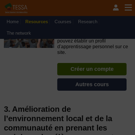
Passer au contenu principal
OpenLearn Create will be unavailable on Wednesday 12
August 2026 from 8am to 10.30am (GMT) due to routine
maintenance.
Home
Resources
Courses
Research
TESSA - Burundi
The network
Si vous créez un compte, vous
pouvez établir un profil
d'apprentissage personnel sur ce
site.
Créer un compte
Autres cours
3. Amélioration de
l’environnement local et de la
communauté en prenant les