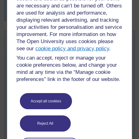
Ils ont ensemble fait un plan d'action qu’ils ont affiché
are necessary and can’t be turned off. Others
au mur. Le directeur les a convoqués et a écouté leurs
are used for analysis and performance,
idées.
displaying relevant advertising, and tracking
your activities for personalisation and service
improvement. For more information on how
Activité clé : Amélioration de
The Open University uses cookies please
l’environnement
see our
cookie policy and privacy policy
.
You can accept, reject or manage your
Demandez à vos élèves ce qu'ils aiment dans leur
cookie preferences below, and change your
communauté et dans l'environnement de l'école et
inscrivez leurs idées au tableau.
mind at any time via the “Manage cookie
preferences” link in the footer of our website.
Puis demandez-leur de trouver des manières
d'améliorer l'environnement de leur école.
Posez-leur ces deux questions pour lancer le
Accept all cookies
débat :
Comment pourriez-vous rendre
l'environnement de l'école plus intéressant
Reject All
pendant la récréation ?
Comment pourriez-vous encourager tout le