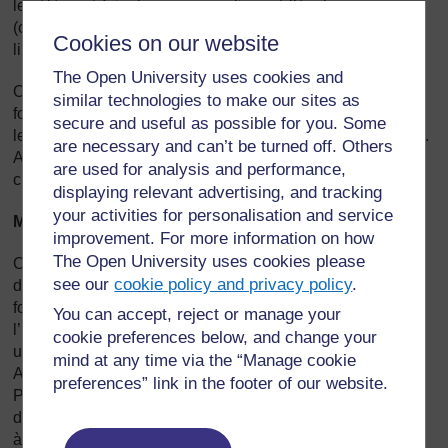
les élèves à faire leurs propres livres à l’école
(collectivement ou individuellement). Ces élèves adorent
Cookies on our website
lire et maîtrisent parfaitement la lecture.
The Open University uses cookies and
On a également tendance à réaliser des livres de grand
similar technologies to make our sites as
format pour les premières étapes de l’apprentissage de la
secure and useful as possible for you. Some
lecture afin que la lecture puisse être une activité partagée.
are necessary and can’t be turned off. Others
Avec un livre grand format, un enseignant peut aider la
are used for analysis and performance,
classe entière à devenir des lecteurs assidus.
displaying relevant advertising, and tracking
your activities for personalisation and service
Merci pour le verre d’eau.
improvement. For more information on how
The Open University uses cookies please
Ce livre retrace à l’envers l’histoire d’un enfant à qui l’on
see our
cookie policy and privacy policy
.
donne un verre d’eau. L’histoire remonte jusqu’au
fournisseur originel – le soleil. Vous pouvez adapter
You can accept, reject or manage your
l’histoire selon l’endroit où vous êtes, comme un village ou
cookie preferences below, and change your
une ville et faire votre propre livre avec vos élèves.
mind at any time via the “Manage cookie
Assurez-vous de la participation de tous les élèves.
preferences” link in the footer of our website.
Préparez chaque page et répartissez les pages entre les
différents groupes. Vos élèves pourront montrer leur travail
à d’autres élèves de l’école.