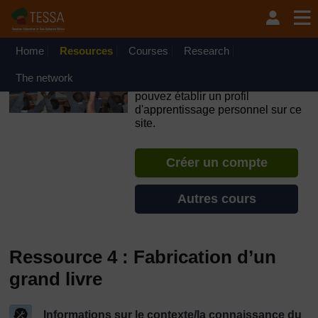
Passer au contenu principal
OpenLearn Create will be unavailable on Wednesday 12
August 2026 from 8am to 10.30am (GMT) due to routine
maintenance.
Home
Resources
Courses
Research
TESSA - Burundi
The network
Si vous créez un compte, vous
pouvez établir un profil
d'apprentissage personnel sur ce
site.
Créer un compte
Autres cours
Ressource 4 : Fabrication d’un
grand livre
Informations sur le contexte/la connaissance du