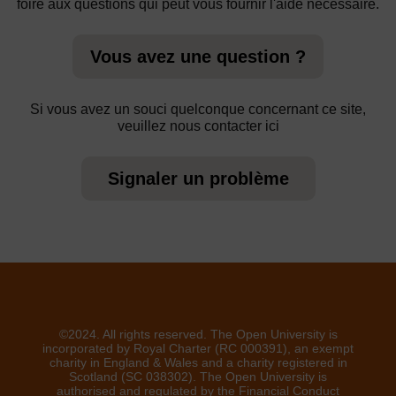
foire aux questions qui peut vous fournir l'aide nécessaire.
Vous avez une question ?
Si vous avez un souci quelconque concernant ce site,
veuillez nous contacter ici
Signaler un problème
©2024. All rights reserved. The Open University is
incorporated by Royal Charter (RC 000391), an exempt
charity in England & Wales and a charity registered in
Scotland (SC 038302). The Open University is
authorised and regulated by the Financial Conduct