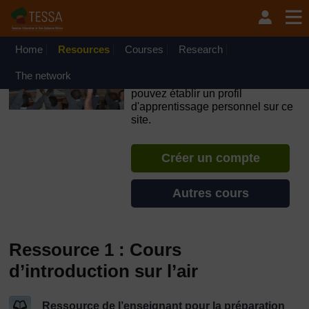
Passer au contenu principal
OpenLearn Create will be unavailable on Wednesday 12
August 2026 from 8am to 10.30am (GMT) due to routine
maintenance.
Home
Resources
Courses
Research
TESSA - Burundi
The network
Si vous créez un compte, vous
pouvez établir un profil
d'apprentissage personnel sur ce
site.
Créer un compte
Autres cours
Ressource 1 : Cours
d’introduction sur l’air
Ressource de l’enseignant pour la préparation