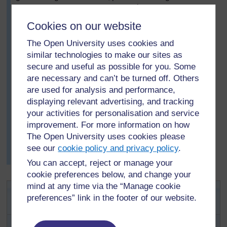
noyau ou l’utilisation de deux fils électriques.
Mme Polo a demandé ensuite aux élèves en binômes
Cookies on our website
de venir à tour de rôle tester leurs idées. Ils ont écrit les
The Open University uses cookies and
résultats dans un tableau au tableau noir. A tour de rôle,
similar technologies to make our sites as
ils sont tous venus essayer une idée différente jusqu’à
secure and useful as possible for you. Some
ce que toutes les idées aient été testées. Ses élèves
are necessary and can’t be turned off. Others
ont recopié les résultats du tableau puis, toujours avec
leur partenaire, ils ont essayé de résumer en une
are used for analysis and performance,
phrase ce qu’ils avaient découvert.
displaying relevant advertising, and tracking
your activities for personalisation and service
Mme Polo a été très satisfaite de la façon dont les
improvement. For more information on how
élèves ont tous écouté les idées des uns et des autres
The Open University uses cookies please
mais elle s’est rendue compte que pour la fois suivante,
see our
cookie policy and privacy policy
.
elle devra s’assurer que le même nombre de garçons et
de filles participerait aux expériences.
You can accept, reject or manage your
cookie preferences below, and change your
mind at any time via the “Manage cookie
Activité clé : Etude des
preferences” link in the footer of our website.
électroaimants
Rassemblez vos élèves autour de vous et organisez un