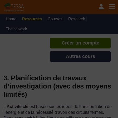
Passer au contenu principal
TESSA - Burundi
Si vous créez un compte, vous
pouvez établir un profil
Home
Resources
Courses
Research
d'apprentissage personnel sur ce
site.
The network
Créer un compte
Autres cours
3. Planification de travaux
d’investigation (avec des moyens
limités)
L’
Activité clé
est basée sur les idées de transformation de
l’énergie et de la nécessité d’avoir des circuits fermés.