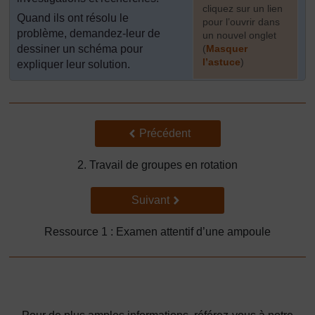
cliquez sur un lien
Quand ils ont résolu le
pour l’ouvrir dans
problème, demandez-leur de
un nouvel onglet
dessiner un schéma pour
(
Masquer
l’astuce
)
expliquer leur solution.
]
Précédent
Précédent
2. Travail de groupes en rotation
Suivant
Suivant
Ressource 1 : Examen attentif d’une ampoule