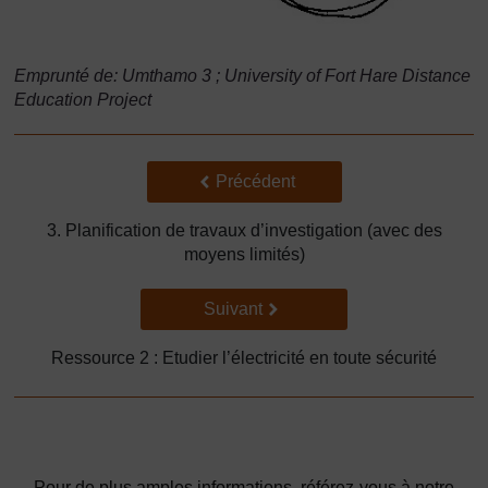
Emprunté de: Umthamo 3 ; University of Fort Hare Distance
Education Project
Précédent
Précédent
3. Planification de travaux d’investigation (avec des
moyens limités)
Suivant
Suivant
Ressource 2 : Etudier l’électricité en toute sécurité
Pour de plus amples informations, référez-vous à notre