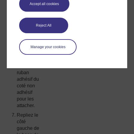
Pour cela,
Accept all cookies
vous
pouvez
faire
Reject All
passer les
extrémités
de la
bobine de
Manage your cookies
fil à travers
le carton et
utiliser du
ruban
adhésif du
coté non
adhésif
pour les
attacher.
Repliez le
côté
gauche de