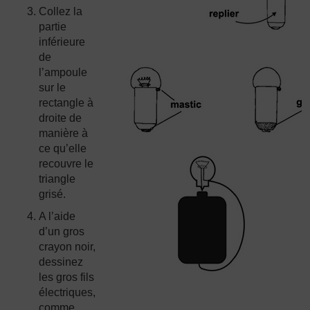
Collez la
partie
inférieure
de
l’ampoule
sur le
rectangle à
droite de
manière à
ce qu’elle
recouvre le
triangle
grisé.
A l’aide
d’un gros
crayon noir,
dessinez
les gros fils
électriques,
comme