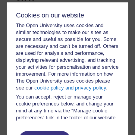
empêche
les deux
Cookies on our website
fils
The Open University uses cookies and
électriques
similar technologies to make our sites as
de se
secure and useful as possible for you. Some
toucher).
are necessary and can’t be turned off. Others
Fabriquez
are used for analysis and performance,
le filament
displaying relevant advertising, and tracking
en utilisant
your activities for personalisation and service
une bobine
improvement. For more information on how
de fil
The Open University uses cookies please
électrique
see our
cookie policy and privacy policy
.
fin, et
attachez-la
You can accept, reject or manage your
à
cookie preferences below, and change your
l’extrémité
mind at any time via the “Manage cookie
des deux
preferences” link in the footer of our website.
lignes
noires.