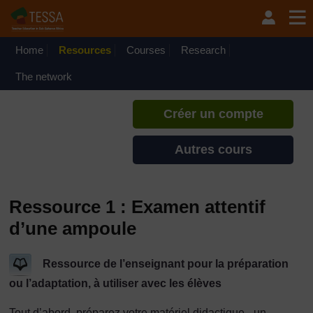
Passer au contenu principal
TESSA - Burundi
Si vous créez un compte, vous
pouvez établir un profil
Home
Resources
Courses
Research
d'apprentissage personnel sur ce
site.
The network
Créer un compte
Autres cours
Ressource 1 : Examen attentif
d’une ampoule
Ressource de l’enseignant pour la préparation
ou l’adaptation, à utiliser avec les élèves
Tout d’abord, préparez votre matériel didactique - un