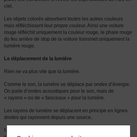
ciel.
Les objets colorés absorbent toutes les autres couleurs
mais réfléchissent leur propre couleur. Ainsi une voiture
rouge réfléchit uniquement la couleur rouge, le phare rouge
du feu arrière de stop de la voiture transmet uniquement la
lumière rouge.
Le déplacement de la lumière
Rien ne va plus vite que la lumière.
Comme le son, la lumière se déplace par ondes d’énergie.
On parle d’ondes acoustiques pour le son, mais de
« rayons » ou de « faisceaux » pour la lumière.
Les rayons de lumière se déplacent en principe en lignes
droites qui rayonnent depuis une source.
Nous voyons les objets parce que les rayons de lumière
sont renvoyés des objets (ils sont réfléchis).