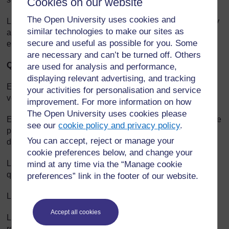
Cookies on our website
The Open University uses cookies and
L’obscurité est causée par une absence de lumière. S’il n’y
similar technologies to make our sites as
a aucune source de lumière pour réfléchir les objets, tout
secure and useful as possible for you. Some
est sombre et on ne peut rien voir.
are necessary and can’t be turned off. Others
Qu’arrive-t-il à la lumière qui se déplace ?
are used for analysis and performance,
displaying relevant advertising, and tracking
Elle passe directement à travers les objets transparents (le
your activities for personalisation and service
verre, l‘eau, le plastique transparent, etc.).
improvement. For more information on how
The Open University uses cookies please
Elle passe partiellement à travers les objets translucides (le
see our
cookie policy and privacy policy
.
papier sulfurisé, les mouchoirs en papier, le verre teinté ou
You can accept, reject or manage your
dépoli, la brume et les nuages, etc.)
cookie preferences below, and change your
La lumière est bloquée par les objets opaques – c’est ce
mind at any time via the “Manage cookie
qui provoque les ombres.
preferences” link in the footer of our website.
La lumière est également réfléchie par les objets opaques.
Accept all cookies
Les surfaces très brillantes (les miroirs, le métal poli, etc.)
réfléchissent une image nette.