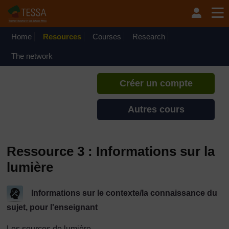
Passer au contenu principal
TESSA - Burundi
Si vous créez un compte, vous
pouvez établir un profil
Home
Resources
Courses
Research
d'apprentissage personnel sur ce
site.
The network
Créer un compte
Autres cours
Ressource 3 : Informations sur la
lumière
Informations sur le contexte/la connaissance du
sujet, pour l'enseignant
Les sources de lumière