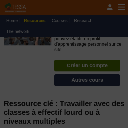
Passer au contenu principal
OpenLearn Create will be unavailable on Wednesday 12
August 2026 from 8am to 10.30am (GMT) due to routine
maintenance.
Home
Resources
Courses
Research
TESSA - Tchad
The network
Si vous créez un compte, vous
pouvez établir un profil
d'apprentissage personnel sur ce
site.
Créer un compte
Autres cours
Ressource clé : Travailler avec des
classes à effectif lourd ou à
niveaux multiples