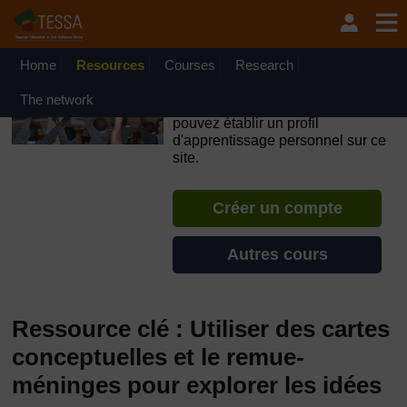
Passer au contenu principal
OpenLearn Create will be unavailable on Wednesday 12
August 2026 from 8am to 10.30am (GMT) due to routine
maintenance.
Home
Resources
Courses
Research
TESSA - Tchad
The network
Si vous créez un compte, vous
pouvez établir un profil
d'apprentissage personnel sur ce
site.
Créer un compte
Autres cours
Ressource clé : Utiliser des cartes
conceptuelles et le remue-
méninges pour explorer les idées