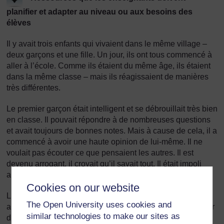
planifier et adapter au niveau ou aux besoins des
élèves
Il y avait trois enfants qui vivaient dans le même village –
deux garçons et une fille. Un jour, ils ont tous commencé à
aller à l’école. Comme ils étaient du même âge, ils étaient
dans la même classe – mais ils réagissaient de manières
très différentes.
Le premier garçon était intelligent et se débrouillait très bien
en classe. Il pouvait répondre à de nombreuses questions
et avait toujours de bonnes notes. Mais à cause de cela, il a
commencé à avoir une haute opinion de lui-même. Il ne
voulait pas écouter ce que pensaient les autres. Il est
devenu arrogant, il croyait qu’il savait tout. Il était impoli
avec les autres et a commencé à perdre ses amis.
Cookies on our website
Le deuxième garçon trouvait que l’école était difficile. Il y
The Open University uses cookies and
avait des choses qu’il ne comprenait pas. Mais il avait peur
similar technologies to make our sites as
de demander à son instituteur au cas où il serait puni. Il