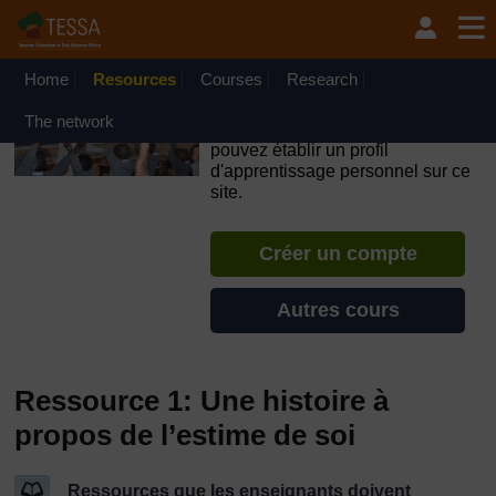
Passer au contenu principal
OpenLearn Create will be unavailable on Wednesday 12
August 2026 from 8am to 10.30am (GMT) due to routine
maintenance.
Home
Resources
Courses
Research
TESSA - Tchad
The network
Si vous créez un compte, vous
pouvez établir un profil
d'apprentissage personnel sur ce
site.
Créer un compte
Autres cours
Ressource 1: Une histoire à
propos de l’estime de soi
Ressources que les enseignants doivent