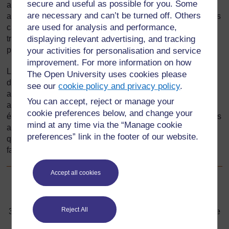
secure and useful as possible for you. Some
avait de plus en plus de mal à suivre. À cause de cela, il
are necessary and can’t be turned off. Others
avait une mauvaise opinion de lui-même. Il pensait que ses
are used for analysis and performance,
camarades de classe se moquaient de lui. Il se sentait de
trop et pensait que l'instituteur le dédaignait, alors il ne
displaying relevant advertising, and tracking
parlait jamais en classe.
your activities for personalisation and service
improvement. For more information on how
La fille a aimé l’école depuis le début. Elle aimait se faire
The Open University uses cookies please
des amis et s’est rendu compte qu’ils pouvaient lui
see our
cookie policy and privacy policy
.
apprendre beaucoup de choses. Elle apprenait bien, mais
You can accept, reject or manage your
aimait partager des idées avec les autres. Elle aimait bien
cookie preferences below, and change your
écouter les autres. Elle avait un bon sens de l’humour, mais
mind at any time via the “Manage cookie
a appris à ne pas faire trop de bruit. Elle pouvait poser des
preferences” link in the footer of our website.
questions quand c’était nécessaire, mais savait ne pas se
faire trop remarquer.
Accept all cookies
Précédent
Précédent
Reject All
3. Organiser un projet pour et dans la communauté comme
source d’apprentissage