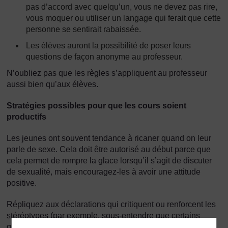
pas d’accord avec quelqu’un, vous ne devez pas rire,
vous moquer ou utiliser un langage qui ferait que cette
personne se sentirait rabaissée.
Les élèves auront la possibilité de poser leurs
questions de façon anonyme au professeur.
N’oubliez pas que les règles s’appliquent au professeur
aussi bien qu’aux élèves.
Stratégies possibles pour que les cours soient
productifs
Les jeunes ont souvent tendance à ricaner quand on leur
parle de sexe. Cela doit être autorisé au début parce que
cela permet de rompre la glace lorsqu’il s’agit de discuter
de sexualité, mais encouragez-les à avoir une attitude
positive.
Répliquez aux déclarations qui critiquent ou renforcent les
stéréotypes (par exemple, sous-entendre que certains
groupes ethniques sont responsables de l’épidémie de