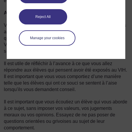
efficacement.
Aider les élèves anxieux
Reject All
Vous savez que votre principale responsabilité est de vous
assurer en premier lieu que vous connaissez les éléments
que vous devez enseigner au sujet du VIH et du SIDA.
Manage your cookies
Vous devez bien vous préparer. Cela vous aidera à vous
sentir en confiance lorsque vous traiterez ce sujet difficile.
Il est utile de réfléchir à l’avance à ce que vous allez
répondre aux élèves qui pensent avoir été exposés au VIH.
Il est important que vous vous comportiez d’une manière
telle que les élèves qui ont ce souci se sentent à l’aise
lorsqu'ils vous demandent conseil.
Il est important que vous écoutiez un élève qui vous aborde
à ce sujet, sans imposer vos valeurs, vos jugements
moraux ou vos opinions. Essayez de ne pas poser de
questions orientées ou grivoises au sujet de leur
comportement.