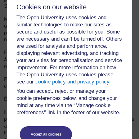
Cookies on our website
SIDA) en discutant des implications de ces déclarations.
The Open University uses cookies and
Montrez de l’assurance lorsque vous vous trouvez dans
similar technologies to make our sites as
une situation délicate : par exemple, dites « Ce sujet n’est
secure and useful as possible for you. Some
pas opportun dans ce cours. Si vous voulez en discuter,
are necessary and can’t be turned off. Others
nous pourrons le faire après les cours. »
are used for analysis and performance,
Évitez de critiquer ouvertement les réponses – de manière
displaying relevant advertising, and tracking
à ce que les élèves soient encouragés à exprimer leurs
your activities for personalisation and service
opinions ouvertement et honnêtement.
improvement. For more information on how
The Open University uses cookies please
Présentez les deux côtés des questions sujettes à
see our
cookie policy and privacy policy
.
controverse.
You can accept, reject or manage your
cookie preferences below, and change your
Évitez de porter des jugements sur ce qui est dit.
mind at any time via the “Manage cookie
preferences” link in the footer of our website.
Il peut être préférable de séparer filles et garçons en
plaçant les filles d’un côté et les garçons de l’autre dans les
activités de groupe qui pourraient les embarrasser, ou de
les mettre en groupes susceptibles de travailler plus
Accept all cookies