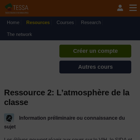
Passer au contenu principal
TESSA - Tchad
Si vous créez un compte, vous
pouvez établir un profil
Home
Resources
Courses
Research
d'apprentissage personnel sur ce
site.
The network
Créer un compte
Autres cours
Ressource 2: L’atmosphère de la
classe
Information préliminaire ou connaissance du
sujet
Les élèves peuvent réagir aux cours sur le VIH, le SIDA et