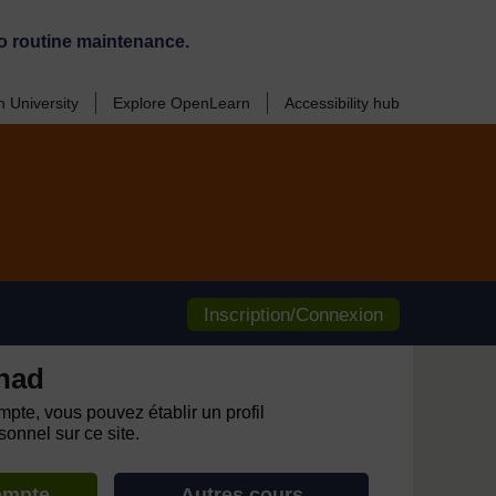
o routine maintenance.
 University
Explore OpenLearn
Accessibility hub
Inscription/Connexion
had
pte, vous pouvez établir un profil
onnel sur ce site.
ompte
Autres cours