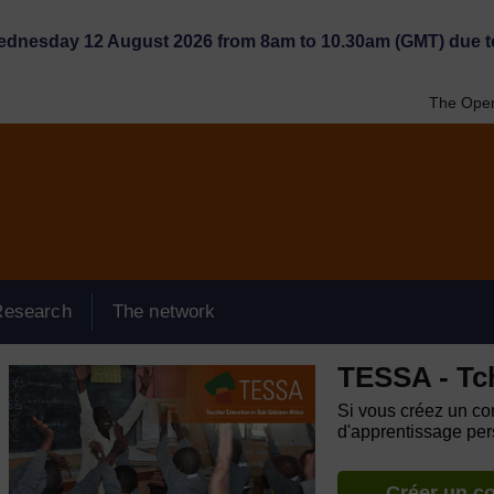
Wednesday 12 August 2026 from 8am to 10.30am (GMT) due t
The Open
Research
The network
TESSA - Tc
Si vous créez un com
d'apprentissage pers
Créer un c