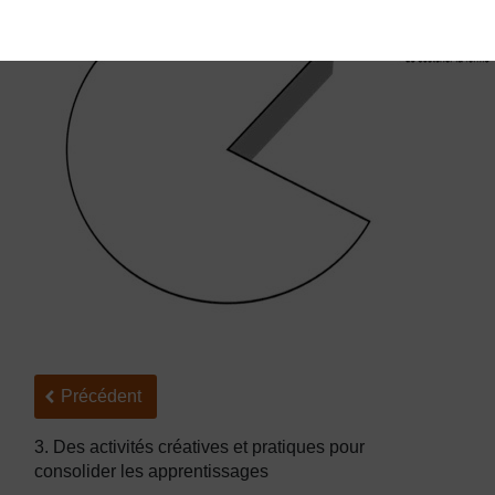
Précédent
Précédent
3. Des activités créatives et pratiques pour
consolider les apprentissages