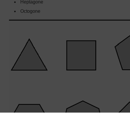
Heptagone
Octogone