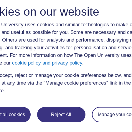
kies on our website
University uses cookies and similar technologies to make o
 and useful as possible for you. Some are necessary and ca
Vous pouvez maintenant passer aux objets en
f. Others are used for analysis and performance, displaying 
Il vous faut rassembler ou fabriquer les objets
g, and tracking your activities for personalisation and servic
nt. For more information on how The Open University uses
une sphère
e our
cookie policy and privacy policy
.
un cube (un morceau de sucre ou un cube en allumet
ccept, reject or manage your cookie preferences below, an
des prismes rectangulaires (une boîte d’allumettes, u
 at any time via the “Manage cookie preferences” link in the 
un cône (vous pouvez découper et couper le réseau d
te.
des cylindres (le tube de carton d’un rouleau de papie
Vous pouvez aussi créer des cubes, des pyram
 all cookies
Reject All
Manage your co
ou des pailles.