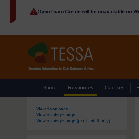
Passer au contenu principal
OpenLearn Create will be unavailable on 
Home
Resources
Courses
Blocs
View downloads
View as single page
View as single page (print - staff only)