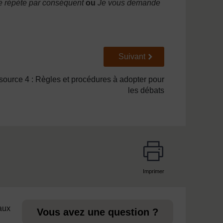
e répète par conséquent
ou
Je vous demande
Suivant
Suivant
ource 4 : Règles et procédures à adopter pour
les débats
Imprimer
page
 aux
Vous avez une question ?