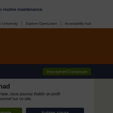
o routine maintenance.
 University
Explore OpenLearn
Accessibility hub
Inscription/Connexion
had
pte, vous pouvez établir un profil
onnel sur ce site.
ompte
Autres cours