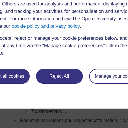
Troisièmement, …
f. Others are used for analysis and performance, displaying 
Résumez vos raisons pour appuyer cette motion:
En 
g, and tracking your activities for personalisation and servic
nt. For more information on how The Open University uses
Exprimez de nouveau la motion:
Je répète par consé
d'appuyer cette motion.
e our
cookie policy and privacy policy
.
b) S’opposer à une motion
ccept, reject or manage your cookie preferences below, an
 at any time via the “Manage cookie preferences” link in the 
Précisez votre objection à la motion :
Je m’oppose à 
te.
s’opposent à la motion que…
Définissez vos termes. En ce cas, vous devrez indiqu
dehors de l’école » et « barrières à l'apprentissage ». (
Tous ceux qui participent doivent trouver un accord sur
 all cookies
Reject All
Manage your co
Donnez vos arguments pour objecter la motion : Par 
Mon principal argument pour m’opposer à cette
Deuxièmement, …
Troisièmement, …
Résumez vos raisons pour objecter cette motion:
En b