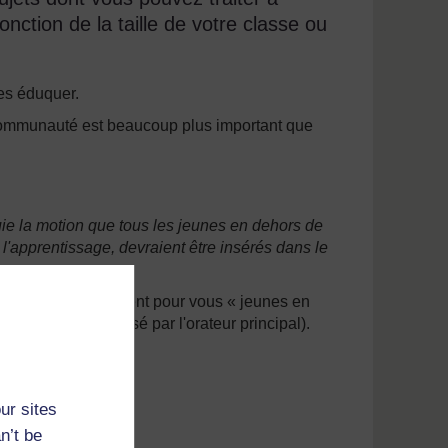
onction de la taille de votre classe ou
les éduquer.
communauté est beaucoup plus important que
ie la motion que tous les jeunes en dehors de
 l'apprentissage, devraient être insérés dans le
quer ce que signifient pour vous « jeunes en
cela doit être réalisé par l'orateur principal).
ar exemple,
ion est …
ur sites
n’t be