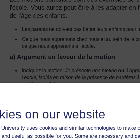
l'école. Vous aurez peut-être à les adapter en f
de l'âge des enfants.
Les parents ne doivent pas battre leurs enfants pour 
Ce que nous apprenons chez nous et au sein de la 
ce que nous apprenons à l'école.
a) Argument en faveur de la motion
Indiquez la motion:
Je présente une motion
ou
J’appu
l'école, isolés en raison de la présence de barrières à
système scolaire.
Définissez vos termes. En ce cas, le vous devrez indi
dehors de l’école » et « barrières à l'apprentissage ». (
kies on our website
Donnez vos arguments pour défendre cette motion: P
Mon principal argument pour défendre cette mot
University uses cookies and similar technologies to make o
Deuxièmement, …
 and useful as possible for you. Some are necessary and ca