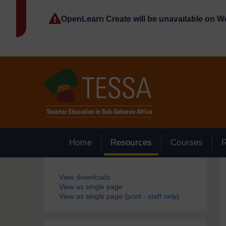
Passer au contenu principal
OpenLearn Create will be unavailable on 
Home
Resources
Courses
Blocs
View downloads
View as single page
View as single page (print - staff only)