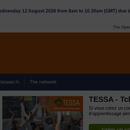
Wednesday 12 August 2026 from 8am to 10.30am (GMT) due t
The Open
Research
The network
TESSA - Tc
Si vous créez un com
d'apprentissage pers
Créer un c