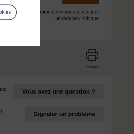
tion numéro 5 : Comment devenir un lecteur et
okies
un rédacteur critique
Imprimer
page
 aux
Vous avez une question ?
ez
Signaler un problème