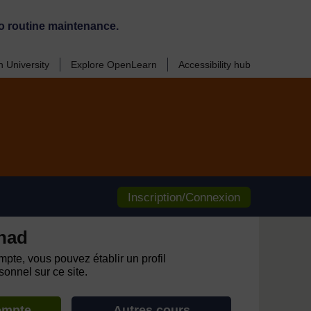
o routine maintenance.
 University
Explore OpenLearn
Accessibility hub
Inscription/Connexion
had
pte, vous pouvez établir un profil
onnel sur ce site.
ompte
Autres cours