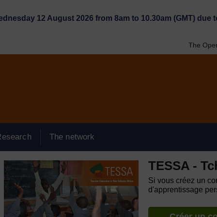
Wednesday 12 August 2026 from 8am to 10.30am (GMT) due t
The Open
Research
The network
TESSA - Tc
Si vous créez un com
d'apprentissage pers
Créer un c