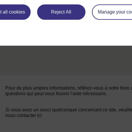
Ressource 5 : Exemple de lettre écrite par la classe
Sec
 all cookies
Reject All
Manage your co
de Viviane
Pour de plus amples informations, référez-vous à notre foire
questions qui peut vous fournir l'aide nécessaire.
Si vous avez un souci quelconque concernant ce site, veuill
nous contacter ici