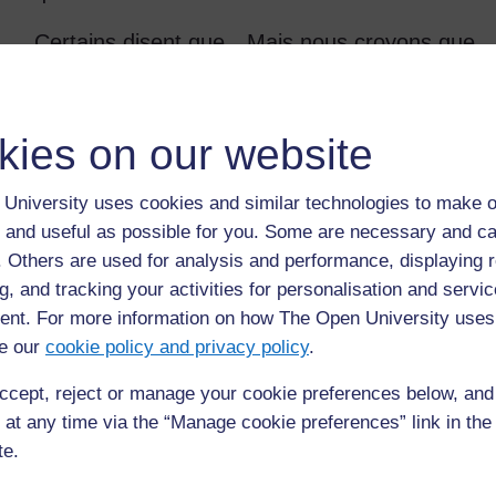
Certains disent que…Mais nous croyons que
Notre expérience nous a montré que….
kies on our website
Questions d’évaluation
Est-ce que la lettre commence en indiquant le cas ou 
University uses cookies and similar technologies to make o
Est-ce qu'elle met en avant des arguments pour défen
 and useful as possible for you. Some are necessary and ca
f. Others are used for analysis and performance, displaying 
Est-ce qu'elle inclut des renseignements relatifs aux
une dimension humaine ?
g, and tracking your activities for personalisation and servic
nt. For more information on how The Open University uses
Est-ce qu'elle présente le cas de nouveau au dernier
e our
cookie policy and privacy policy
.
Est-elle bien structurée, divisée en paragraphes, ch
ccept, reject or manage your cookie preferences below, an
Est-elle précise et sans erreurs de ponctuation, de g
 at any time via the “Manage cookie preferences” link in the 
te.
Précédent
Précédent