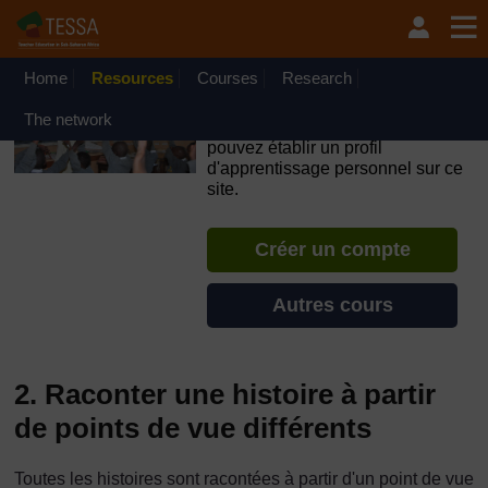
Passer au contenu principal
OpenLearn Create will be unavailable on Wednesday 12
August 2026 from 8am to 10.30am (GMT) due to routine
maintenance.
Home
Resources
Courses
Research
TESSA - Tchad
The network
Si vous créez un compte, vous
pouvez établir un profil
d'apprentissage personnel sur ce
site.
Créer un compte
Autres cours
2. Raconter une histoire à partir
de points de vue différents
Toutes les histoires sont racontées à partir d'un point de vue