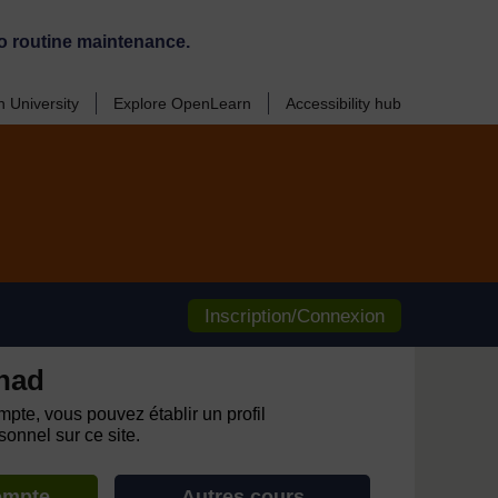
o routine maintenance.
 University
Explore OpenLearn
Accessibility hub
Inscription/Connexion
had
pte, vous pouvez établir un profil
onnel sur ce site.
ompte
Autres cours