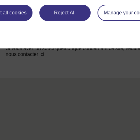
 all cookies
Reject All
Manage your co
Pour de plus amples informations, référez-vous à notre foire
questions qui peut vous fournir l'aide nécessaire.
Si vous avez un souci quelconque concernant ce site, veuill
nous contacter ici