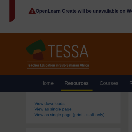
Passer au contenu principal
OpenLearn Create will be unavailable on 
Home
Resources
Courses
Blocs
View downloads
View as single page
View as single page (print - staff only)