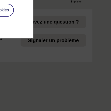
Imprimer
page
okies
 aux
Vous avez une question ?
ez
Signaler un problème