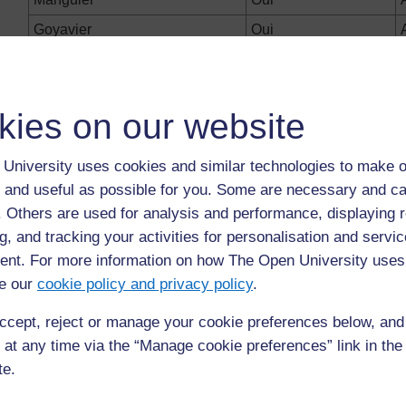
Goyavier
Oui
Eucalyptus
Oui
Argousier
Non
kies on our website
Iroko
Oui
University uses cookies and similar technologies to make o
 and useful as possible for you. Some are necessary and ca
Précédent
Précédent
f. Others are used for analysis and performance, displaying 
g, and tracking your activities for personalisation and servic
Utiliser des articles de journaux pour stimuler la
nt. For more information on how The Open University uses
discussion
e our
cookie policy and privacy policy
.
ccept, reject or manage your cookie preferences below, an
 at any time via the “Manage cookie preferences” link in the 
te.