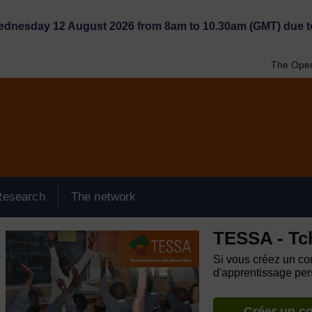
Wednesday 12 August 2026 from 8am to 10.30am (GMT) due t
The Open
Research
The network
TESSA - Tc
Si vous créez un com
d'apprentissage pers
Créer un c