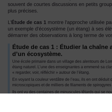
souvent de courtes discussions en petits group
plus précises.
L’
Étude de cas 1
montre l’approche utilisée pa
un exemple d'écosystème (un étang) à ses él
démarrer des observations à long terme de vo
Étude de cas 1 : Étudier la chaîne 
d’un écosystème.
Une école primaire dans un village des alentours de Lomé
étang naturel. L’une des enseignantes a emmené sa cl
« regarder, voir, réfléchir » autour de l’étang.
En voyant la couleur verdâtre de l’eau, ils en ont déduit q
microscopiques et de milliers de filaments de spirogyres e
Ils ont vu des centaines de minuscules têtards qui se no
manger les têtards ? Koffi a remarqué environ une quinz
cassantes (exosquelettes) accrochées aux tiges des rose
à maturité. Il y avait peut-être une dizaine de grenouilles