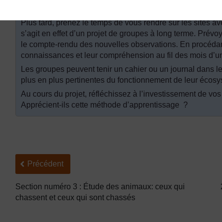
serviront de référence ultérieurement.
Plus tard, prenez le temps de vous rendre sur les sites ave
s’agit en effet d’un projet de groupes à long terme. Prév
le compte-rendu des nouvelles observations. En procédant
connaissances et leur compréhension au fil des mois d’un
Les groupes peuvent tenir un cahier ou un journal dans le
plus en plus pertinentes du fonctionnement de leur écos
Au cours du projet, réfléchissez à l’investissement de vos 
Apprécient-ils cette méthode d’apprentissage ?
Précédent
Précédent
Section numéro 3 : Étude des animaux: ceux qui
chassent et ceux qui sont chassés