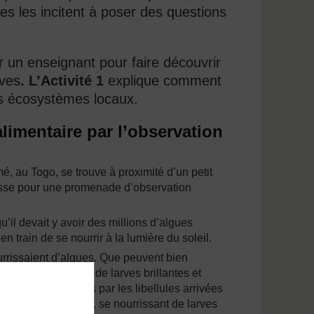
es les incitent à poser des questions
r un enseignant pour faire découvrir
èves
. L’Activité 1
explique comment
s écosystèmes locaux.
alimentaire par l’observation
, au Togo, se trouve à proximité d’un petit
asse pour une promenade d’observation
u’il devait y avoir des millions d’algues
n train de se nourrir à la lumière du soleil.
urrissaient d’algues. Que peuvent bien
aine d’enveloppes de larves brillantes et
aux, abandonnées par les libellules arrivées
 vivant dans l’étang, se nourrissant de larves