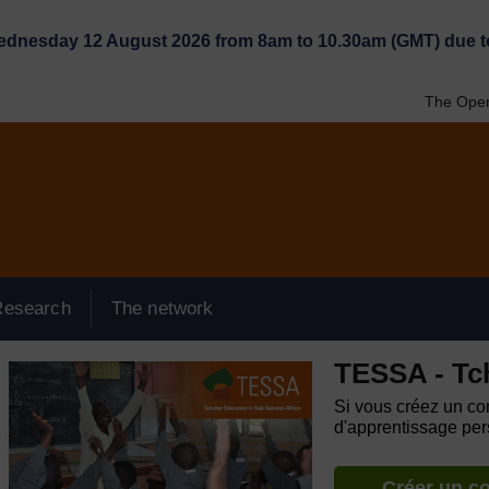
Wednesday 12 August 2026 from 8am to 10.30am (GMT) due t
The Open
Research
The network
TESSA - Tc
Si vous créez un com
d'apprentissage pers
Créer un c