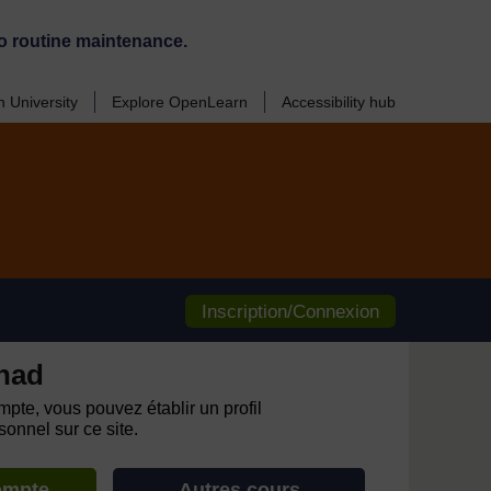
o routine maintenance.
 University
Explore OpenLearn
Accessibility hub
Inscription/Connexion
had
pte, vous pouvez établir un profil
onnel sur ce site.
ompte
Autres cours