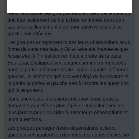
n’ayant une morsure ou une piqûre venimeuse. De
retour en classe, les groupes étudient leur petite bête qui
doit être facilement visible et bien enfermée dans son
sac avec suffisamment d’air pour survivre jusqu’à ce
qu’elle soit relâchée.
Les groupes enregistrent toutes leurs observations sous
forme de carte mentale. «
Où a-t-elle été trouvée et que
faisait-elle là
? » est écrit en haut à droite de la carte.
Ses caractéristiques sont soigneusement enregistrées
dans la partie inférieure droite. Dans la partie inférieure
gauche, ils listent ce qu’ils savent déjà de la créature et
la partie supérieure gauche sert à inscrire les questions
qu’ils se posent.
Dans une classe à plusieurs niveaux, vous pouvez
demander aux élèves plus âgés de travailler avec les
plus jeunes pour les aider à noter leurs observations et
leurs questions.
Les groupes partagent leurs observations et leurs
questions et ajoutent les données des autres élèves sur