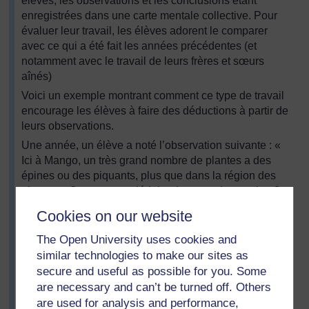
élèves, les observations et les conclusions étant
enregistrées dans une carte mentale collective. Pour
évaluer leur travail, les élèves adorent le comparer
avec ce qui a été fait les années précédentes (et
notamment avec le travail de leurs frères et sœurs
aînés)
Voici un exemple montrant comment ce type de travail
encourage les élèves à faire des déductions à partir de
leurs observations.
Une année, un élève a noté l’observation suivante : «
Ici à Mango, un très grand nombre de plantes a des
épines ou des piquants, plus que dans la région des
plateaux. Que peut-on déduire de cette observation ?
Est-ce que les épines et les piquants sont liés à
Cookies on our website
l’adaptation aux régions sèches – et pourquoi ? »
The Open University uses cookies and
M. Lare a demandé aux groupes d’y réfléchir. La plupart
similar technologies to make our sites as
d’entre eux étaient d’accord pour dire que le fait d’avoir
des épines est un avantage parce que les plantes
secure and useful as possible for you. Some
situées dans les régions sèches ne peuvent pas
are necessary and can’t be turned off. Others
remplacer facilement leurs pousses vertes mangées
are used for analysis and performance,