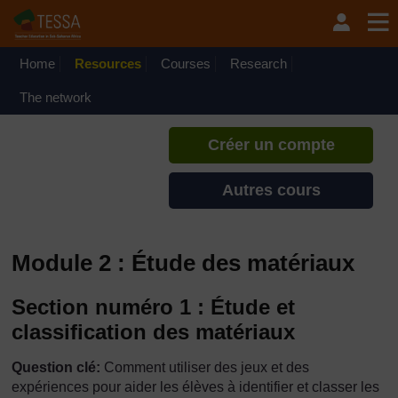
Passer au contenu principal
TESSA - Tchad
Si vous créez un compte, vous
pouvez établir un profil
Home
Resources
Courses
Research
d'apprentissage personnel sur ce
site.
The network
Créer un compte
Autres cours
Module 2 : Étude des matériaux
Section numéro 1 : Étude et
classification des matériaux
Question clé:
Comment utiliser des jeux et des
expériences pour aider les élèves à identifier et classer les