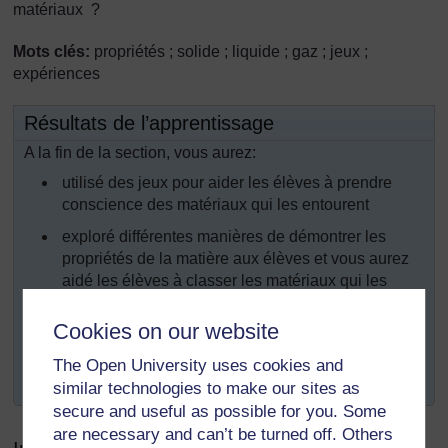
matériaux ?
Mots clés:
propriétés ; solide ; liquide ; gaz ; jeux ;
expériences
Résultats de l’apprentissage
A la fin de la section, vous aurez:
utilisé des jeux pour aider les élèves à prendre
conscience des matériaux qui les entourent
exploré différentes manières de démontrer les
propriétés de la matière aux élèves et vous aurez
aidé les élèves à classer les matériaux qui les
entourent ;
Cookies on our website
incité les élèves à une démarche plus
indépendante, en mettant en place leurs propres
The Open University uses cookies and
recherches et expériences.
similar technologies to make our sites as
secure and useful as possible for you. Some
are necessary and can’t be turned off. Others