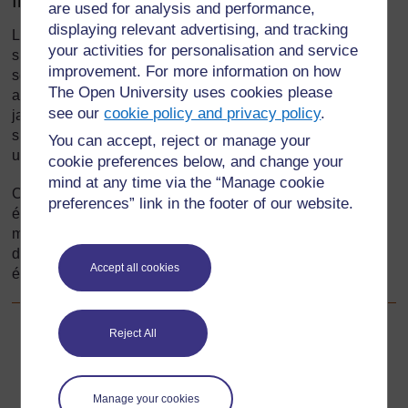
Introduction
are used for analysis and performance,
displaying relevant advertising, and tracking
La plupart d’entre nous ne nous posons pas de question
your activities for personalisation and service
sur le monde matériel. Si l’on se met à réfléchir de façon
improvement. For more information on how
scientifique, on a immédiatement tendance à faire plus
The Open University uses cookies please
attention à la matière qui nous entoure. Vous êtes-vous
see our
cookie policy and privacy policy
.
jamais posé la question de savoir avec combien de
substances nous entrons en contact ou combien nous en
You can accept, reject or manage your
utilisons ?
cookie preferences below, and change your
mind at any time via the “Manage cookie
Cette section explique comment vous pouvez aider les
preferences” link in the footer of our website.
élèves à identifier, trier et classer scientifiquement la
matière autour d’eux. À l’aide de jeux, d’étiquetage et
d’expériences simples, vous allez aider les élèves à
Accept all cookies
élaborer une carte mentale des matériaux.
Reject All
Suivant
Suivant
1. Utilisation des jeux pour explorer les matériaux – en
Manage your cookies
groupes