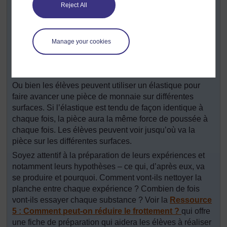
Selon l’équipement dont vous disposez :
Reject All
Les élèves peuvent utiliser une chaussure lestée (de
grosses pierres feraient parfaitement l’affaire) sur un
morceau de bois. S’ils inclinent le bois, la chaussure
Manage your cookies
glisse. Plus ils ont besoin d’incliner le bois et plus le
frottement est important. Comment change l’inclinaison
quand ils frottent différentes substances sur le bois ?
Ou bien les élèves peuvent utiliser un élastique pour
faire avancer une pièce de monnaie sur différentes
surfaces. Si l’élastique est tendu de façon identique à
chaque fois, la pièce aura la même force de poussée à
chaque fois. Les élèves peuvent voir jusqu’où va la
pièce sur les différentes surfaces.
Soyez attentif à la préparation de leurs expériences et
notamment leurs hypothèses – ce qui, d’après eux, va
se produire et pourquoi. Comment vont-ils nettoyer la
planche entre chaque expérience ? Combien de fois
vont-ils essayer chaque substance ? Voir la
Ressource
5 : Comment peut-on réduire le frottement ?
qui offre
une fiche de préparation qui aidera les élèves à réaliser