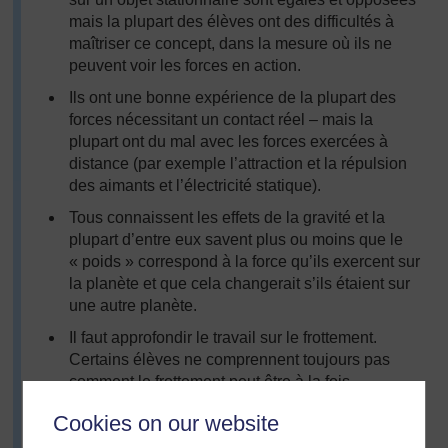
mais la plupart des élèves ont des difficultés à
maîtriser ce concept, dans la mesure où ils ne
peuvent voir les forces en action.
Ils ont une bonne expérience de la plupart des
forces nécessitant un contact réel – mais la
plupart ont du mal avec les forces exercées à
distance (par exemple l’attraction et la répulsion
des aimants et l’électricité statique).
Tous connaissent les effets de la gravité et la
plupart d’entre eux savent plus ou moins que le
« poids » correspond à la force qu’ils exercent sur
la planète et que cela changerait s’ils étaient sur
une autre planète.
Il faut approfondir le travail sur le frottement.
Certains élèves ne comprennent toujours pas
comment le frottement peut être à la fois
bénéfique et un problème.
Cookies on our website
Nous devons améliorer nos modèles de mesure de