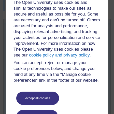
The Open University uses cookies and
force qui montrent comment mesurer efficacement les
forces.
similar technologies to make our sites as
secure and useful as possible for you. Some
are necessary and can’t be turned off. Others
Activité clé : Réduire le frottement
are used for analysis and performance,
displaying relevant advertising, and tracking
Faites travailler vos élèves en groupes (voir la
your activities for personalisation and service
Ressource clé : Travailler en groupe dans la classe)
improvement. For more information on how
pour qu’ils fassent leurs propres
[
Astuce : maintenez
The Open University uses cookies please
expériences.
la touche Ctrl
see our
cookie policy and privacy policy
.
enfoncée et
Cette expérience concerne la
cliquez sur un lien
You can accept, reject or manage your
réduction du frottement. Ecrivez
pour l’ouvrir dans
cookie preferences below, and change your
cette question au tableau :
un nouvel onglet
Quelles matières ou corps sont
mind at any time via the “Manage cookie
(
Masquer
à même de mieux réduire le
preferences” link in the footer of our website.
l’astuce
)
frottement ? Quelques idées de
]
substance à étudier sont la craie, l’huile de cuisine, la
margarine et le savon, mais laissez vos élèves essayer
Accept all cookies
leurs propres idées. (Voir la
Ressource clé :
Travail de
recherche et d'investigation en classe.
)