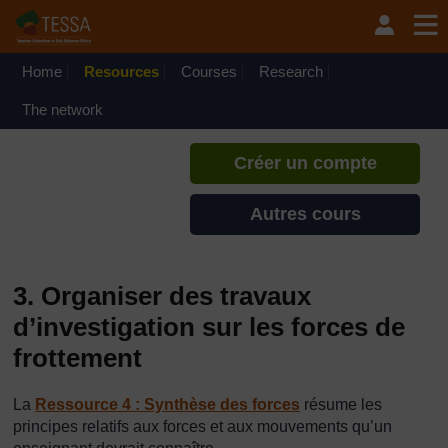
Passer au contenu principal
TESSA - Tchad
Si vous créez un compte, vous
pouvez établir un profil
Home
Resources
Courses
Research
d'apprentissage personnel sur ce
site.
The network
Créer un compte
Autres cours
3. Organiser des travaux
d’investigation sur les forces de
frottement
La
Ressource 4 : Synthèse des forces
résume les
principes relatifs aux forces et aux mouvements qu’un