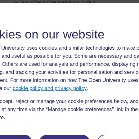
les idées se trouvant dans le récit ;
les affirmations faites dans le récit ;
la structure du récit ;
kies on our website
les idées du récit pour élargir et approfondir les conn
Fin de la leçon
University uses cookies and similar technologies to make o
Les récits utilisés à ce stade permettent souvent de faire la
 and useful as possible for you. Some are necessary and ca
bien plus difficile de choisir un récit pour ce moment de la 
f. Others are used for analysis and performance, displaying 
g, and tracking your activities for personalisation and servic
On peut s’en servir simplement pour détendre les élèves e
nt. For more information on how The Open University uses
qu’ils rentrent chez eux. Les récits ont une valeur immense 
e our
cookie policy and privacy policy
.
soutien et divertissement. Ils contribuent à développer la co
à mieux se connaître alors qu’ils s’identifient avec les per
ccept, reject or manage your cookie preferences below, an
négliger l’importance de raconter des histoires simplement p
 at any time via the “Manage cookie preferences” link in the 
La plupart des sociétés du monde ont utilisé les récits com
te.
valeurs. C’est tout à fait le cas en Afrique, qui possède én
nationaux.