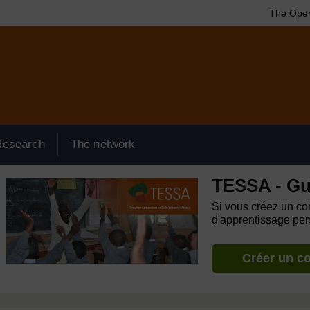
The Open
Research
The network
TESSA - Gu
Si vous créez un com
d'apprentissage pers
Créer un c