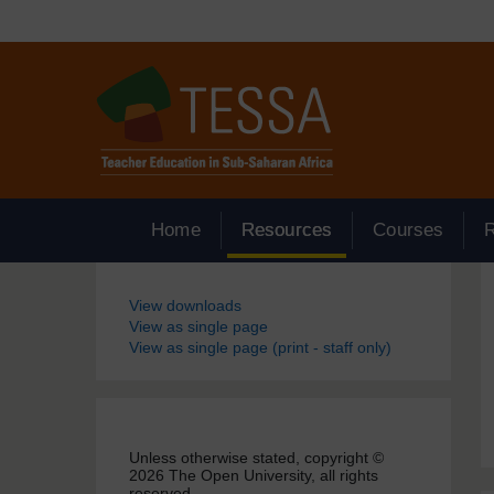
Passer au contenu principal
Home
Resources
Courses
Blocs
View downloads
View as single page
View as single page (print - staff only)
Unless otherwise stated, copyright ©
2026 The Open University, all rights
reserved.