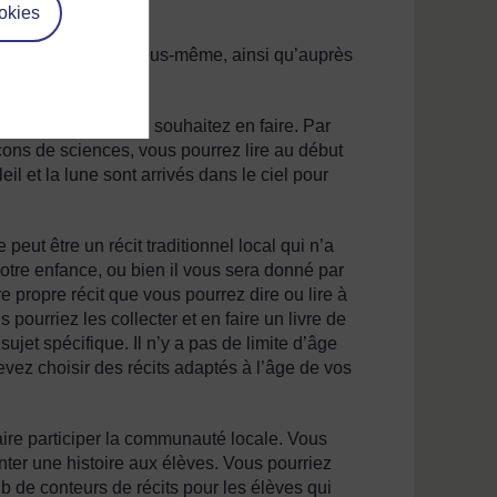
okies
auté locale et en vous-même, ainsi qu’auprès
de l’usage que vous souhaitez en faire. Par
eçons de sciences, vous pourrez lire au début
il et la lune sont arrivés dans le ciel pour
 peut être un récit traditionnel local qui n’a
otre enfance, ou bien il vous sera donné par
e propre récit que vous pourrez dire ou lire à
 pourriez les collecter et en faire un livre de
sujet spécifique. Il n’y a pas de limite d’âge
evez choisir des récits adaptés à l’âge de vos
faire participer la communauté locale. Vous
ter une histoire aux élèves. Vous pourriez
ub de conteurs de récits pour les élèves qui