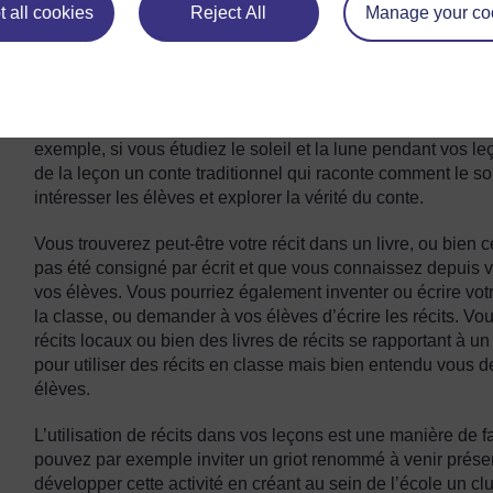
Où trouver les récits et comment les choisir ?
 all cookies
Reject All
Manage your co
Vous trouverez des récits dans des livres, dans la commun
de vos élèves.
Vous devez choisir le récit en fonction de son message et 
exemple, si vous étudiez le soleil et la lune pendant vos l
de la leçon un conte traditionnel qui raconte comment le sole
intéresser les élèves et explorer la vérité du conte.
Vous trouverez peut-être votre récit dans un livre, ou bien ce
pas été consigné par écrit et que vous connaissez depuis v
vos élèves. Vous pourriez également inventer ou écrire votr
la classe, ou demander à vos élèves d’écrire les récits. Vous
récits locaux ou bien des livres de récits se rapportant à un 
pour utiliser des récits en classe mais bien entendu vous d
élèves.
L’utilisation de récits dans vos leçons est une manière de 
pouvez par exemple inviter un griot renommé à venir présen
développer cette activité en créant au sein de l’école un cl