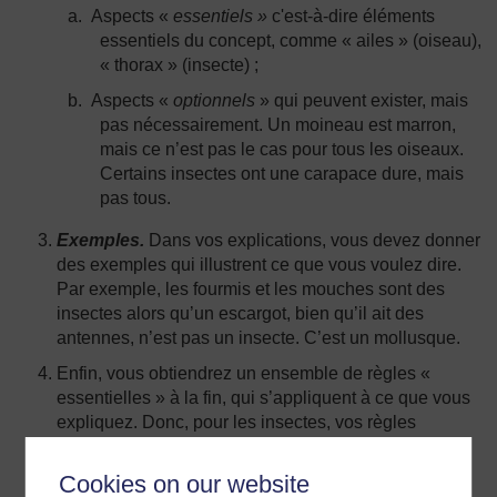
a.
Aspects «
essentiels »
c'est-à-dire éléments
essentiels du concept, comme « ailes » (oiseau),
« thorax » (insecte) ;
b.
Aspects «
optionnels
» qui peuvent exister, mais
pas nécessairement. Un moineau est marron,
mais ce n’est pas le cas pour tous les oiseaux.
Certains insectes ont une carapace dure, mais
pas tous.
Exemples.
Dans vos explications, vous devez donner
des exemples qui illustrent ce que vous voulez dire.
Par exemple, les fourmis et les mouches sont des
insectes alors qu’un escargot, bien qu’il ait des
antennes, n’est pas un insecte. C’est un mollusque.
Enfin, vous obtiendrez un ensemble de règles «
essentielles » à la fin, qui s’appliquent à ce que vous
expliquez. Donc, pour les insectes, vos règles
seraient: six pattes, une tête, un thorax, un abdomen,
deux antennes et deux ou quatre ailes.
Cookies on our website