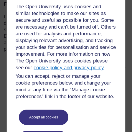
Faciliter l’apprentissage par la démonstration
The Open University uses cookies and
similar technologies to make our sites as
La
manière
d’expliquer est tout aussi importante que le fait
secure and useful as possible for you. Some
d’avoir de bonnes connaissances d’un sujet. Le fait de
are necessary and can’t be turned off. Others
simplement donner des informations n’est pas suffisant.
are used for analysis and performance,
Démontrer une idée ou un concept de manière pratique
displaying relevant advertising, and tracking
aide souvent les élèves à apprendre. Ceci peut être fait de
your activities for personalisation and service
plusieurs manières :
improvement. For more information on how
The Open University uses cookies please
en utilisant des images, des diagrammes, des
see our
cookie policy and privacy policy
.
maquettes, des spécimens et des objets pour montrer
ce que vous voulez dire ;
You can accept, reject or manage your
cookie preferences below, and change your
en demandant aux élèves eux-mêmes d’examiner
mind at any time via the “Manage cookie
l’objet de votre explication. Par exemple, quand vous
preferences” link in the footer of our website.
donnez une explication à propos d’une plante, ils
peuvent mieux voir ce dont vous parlez s’ils ont un
spécimen devant eux ;
Accept all cookies
en permettant à tous les élèves de voir clairement ce
que vous expliquez. Une démonstration établit le lien