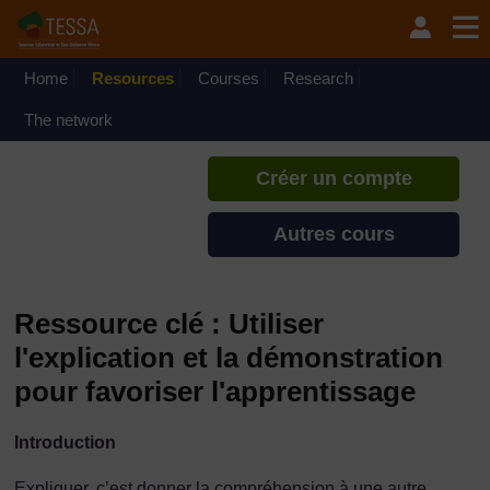
Passer au contenu principal
TESSA - Guinée-Bissau
Si vous créez un compte, vous
pouvez établir un profil
Home
Resources
Courses
Research
d'apprentissage personnel sur ce
site.
The network
Créer un compte
Autres cours
Ressource clé : Utiliser
l'explication et la démonstration
pour favoriser l'apprentissage
Introduction
Expliquer, c’est donner la compréhension à une autre