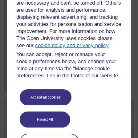
are necessary and can’t be turned off. Others
meilleures questions à poser et qui les poserait.
are used for analysis and performance,
Lorsque le visiteur est venu il a été très intéressé par le
displaying relevant advertising, and tracking
travail des élèves et par la connaissance qu’ils avaient
your activities for personalisation and service
déjà sur la foi islamique.
improvement. For more information on how
Il a apporté des choses intéressantes à montrer aux
The Open University uses cookies please
enfants et les élèves ont été très intéressés par ses
see our
cookie policy and privacy policy
.
réponses et ont posé encore beaucoup d’autres
You can accept, reject or manage your
questions.
cookie preferences below, and change your
Mademoiselle Akume était très contente de la manière
mind at any time via the “Manage cookie
dont la visite avait motivé ses élèves et elle a décidé
preferences” link in the footer of our website.
d'essayer la même approche pour d'autres cours
ultérieurs.
Accept all cookies
Activité clé : Utiliser des visiteurs
pour motiver les élèves à
Reject All
apprendre
Vous devez trouver de quels groupes communautaires