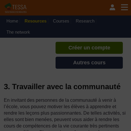
Passer au contenu principal
TESSA - Guinée-Bissau
Si vous créez un compte, vous
pouvez établir un profil
Home
Resources
Courses
Research
d'apprentissage personnel sur ce
site.
The network
Créer un compte
Autres cours
3. Travailler avec la communauté
En invitant des personnes de la communauté à venir à
l’école, vous pouvez motiver les élèves à apprendre et
rendre les leçons plus passionnantes. De telles activités, si
elles sont bien menées, peuvent vous aider à rendre les
cours de compétences de la vie courante très pertinents