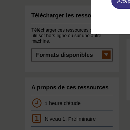
Accept
Télécharger les ressources
Télécharger ces ressources pour les
utiliser hors-ligne ou sur une autre
machine.
Formats
disponibles
A propos de ces ressources
1 heure d'étude
1
Niveau 1: Préliminaire