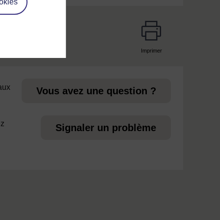
okies
Imprimer
page
 aux
Vous avez une question ?
ez
Signaler un problème