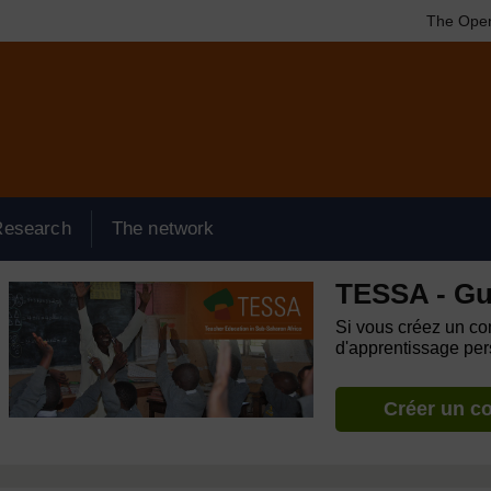
The Open
Research
The network
TESSA - Gu
Si vous créez un com
d'apprentissage pers
Créer un c