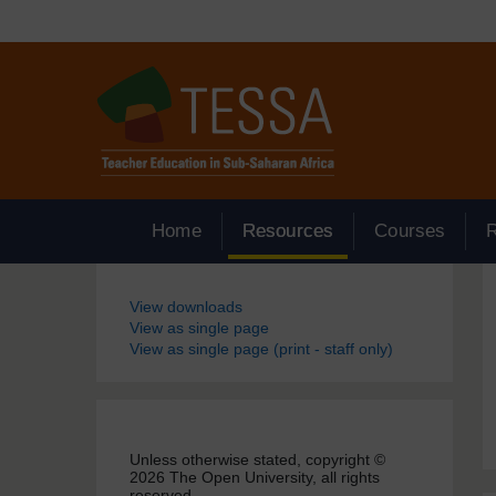
Passer au contenu principal
Home
Resources
Courses
Blocs
View downloads
View as single page
View as single page (print - staff only)
Unless otherwise stated, copyright ©
2026 The Open University, all rights
reserved.