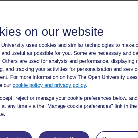
Préparez la façon dont vous allez vous organis
activités.
kies on our website
Préparez la manière dont vous allez expliquer l
Décidez de la manière dont vous allez observer
University uses cookies and similar technologies to make o
différentes étapes.
 and useful as possible for you. Some are necessary and ca
f. Others are used for analysis and performance, displaying 
Maintenant, passez à la réalisation de l’activité,
g, and tracking your activities for personalisation and servic
réussi. Si vous deviez recommencer, qu'est-c
nt. For more information on how The Open University uses
e our
cookie policy and privacy policy
.
ccept, reject or manage your cookie preferences below, an
Précédent
Précédent
 at any time via the “Manage cookie preferences” link in the 
te.
Ressource 5: Réactions au jeu de rôle