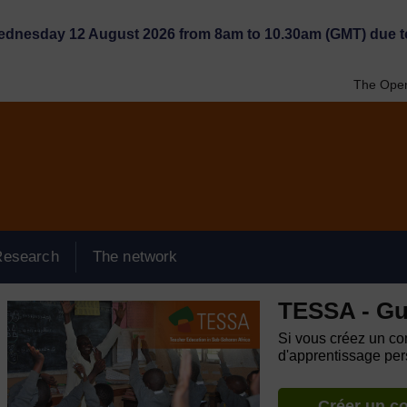
Wednesday 12 August 2026 from 8am to 10.30am (GMT) due t
The Open
Research
The network
TESSA - Gu
Si vous créez un com
d'apprentissage pers
Créer un c