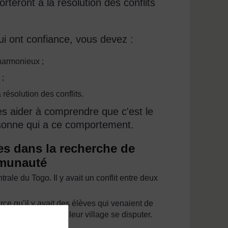
orteront à la résolution des conflits
ui ont confiance, vous devez :
harmonieux ;
 ;
résolution des conflits.
les aider à comprendre que c'est le
sonne qui a ce comportement.
es dans la recherche de
mmunauté
ale du Togo. Il y avait un conflit entre deux
ce qu’il y avait des élèves qui venaient de
entendu les gens de leur village se disputer.