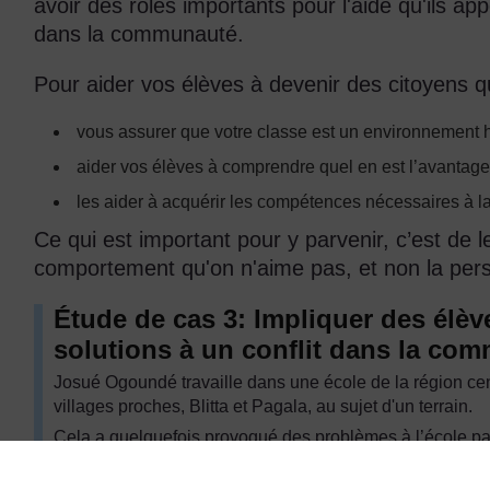
avoir des rôles importants pour l'aide qu'ils app
dans la communauté.
Pour aider vos élèves à devenir des citoyens q
vous assurer que votre classe est un environnement 
aider vos élèves à comprendre quel en est l’avantage
les aider à acquérir les compétences nécessaires à la 
Ce qui est important pour y parvenir, c’est de 
comportement qu'on n'aime pas, et non la per
Étude de cas 3: Impliquer des élèv
solutions à un conflit dans la co
Josué Ogoundé travaille dans une école de la région centr
villages proches, Blitta et Pagala, au sujet d'un terrain.
Cela a quelquefois provoqué des problèmes à l’école par
ces deux villages et qui arrivaient à l’école après avoir 