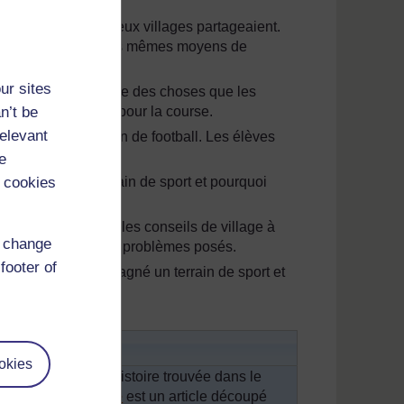
s élèves.
s que les gens des deux villages partageaient.
pensaire, utiliser les mêmes moyens de
ur sites
s chaque village. Une des choses que les
n’t be
 pour le football et pour la course.
relevant
ble de faire un terrain de football. Les élèves
les deux villages.
e
 cookies
ent besoin d’un terrain de sport et pourquoi
rofesseurs ainsi que les conseils de village à
d change
e monde a discuté des problèmes posés.
footer of
deux villages ont gagné un terrain de sport et
truction.
uté
okies
rter chacun une histoire trouvée dans le
vous du tribalisme
est un article découpé