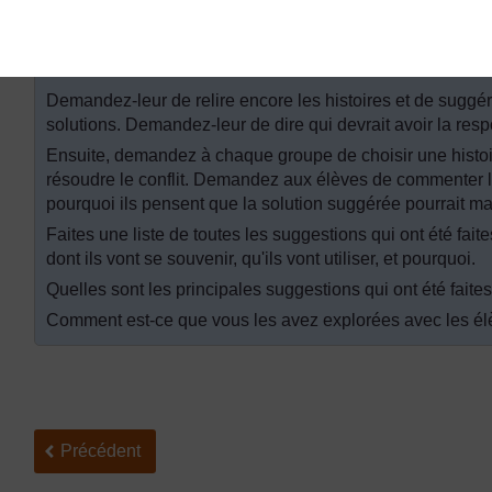
dans un journal du Botswana, mais vous pouvez utiliser u
Par groupes, les élèves racontent leurs histoires aux autr
des conflits.
Demandez-leur de relire encore les histoires et de suggére
solutions. Demandez-leur de dire qui devrait avoir la respo
Ensuite, demandez à chaque groupe de choisir une histoir
résoudre le conflit. Demandez aux élèves de commenter le
pourquoi ils pensent que la solution suggérée pourrait m
Faites une liste de toutes les suggestions qui ont été faite
dont ils vont se souvenir, qu'ils vont utiliser, et pourquoi.
Quelles sont les principales suggestions qui ont été faite
Comment est-ce que vous les avez explorées avec les é
Précédent
Précédent