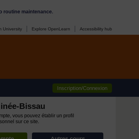
o routine maintenance.
 University
Explore OpenLearn
Accessibility hub
Inscription/Connexion
inée-Bissau
pte, vous pouvez établir un profil
onnel sur ce site.
ompte
Autres cours