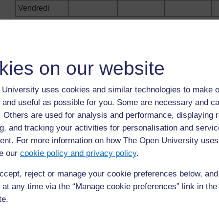
Vendredi
Précédent
Précédent
kies on our website
Ressource 1 : Problèmes pour trouver de l’eau
University uses cookies and similar technologies to make o
 and useful as possible for you. Some are necessary and ca
f. Others are used for analysis and performance, displaying 
g, and tracking your activities for personalisation and servic
nt. For more information on how The Open University uses
e our
cookie policy and privacy policy
.
ccept, reject or manage your cookie preferences below, an
 at any time via the “Manage cookie preferences” link in the 
Pour de plus amples informations, référez-vous à notre foire
te.
questions qui peut vous fournir l'aide nécessaire.