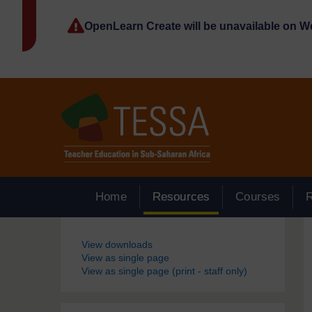
Passer au contenu principal
OpenLearn Create will be unavailable on 
Home
Resources
Courses
Blocs
View downloads
View as single page
View as single page (print - staff only)