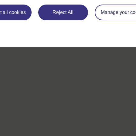
Si vous avez un souci quelconque concernant ce site, veuill
nous contacter ici
 all cookies
Reject All
Manage your co