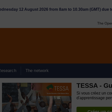
Wednesday 12 August 2026 from 8am to 10.30am (GMT) due t
The Open
Research
The network
TESSA - Gu
Si vous créez un com
d'apprentissage pers
Créer un c