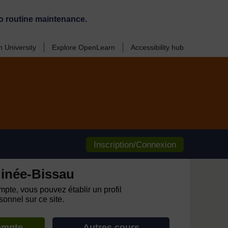
o routine maintenance.
 University
Explore OpenLearn
Accessibility hub
Inscription/Connexion
inée-Bissau
pte, vous pouvez établir un profil
onnel sur ce site.
ompte
Autres cours