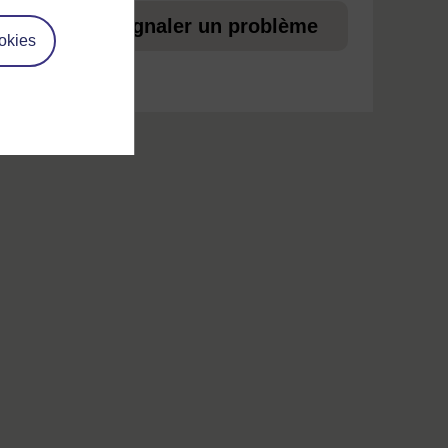
ez
Signaler un problème
okies