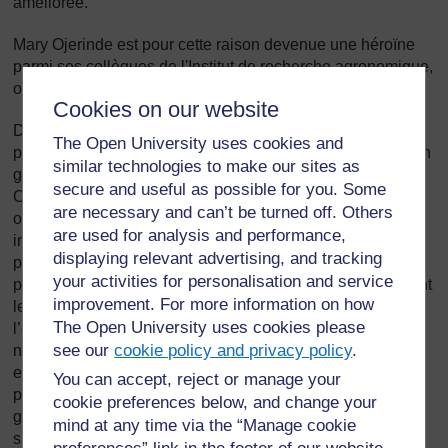
améliorée.
Mary Ojerinde est pour cette raison devenue une héroïne
parmi ses collègues de l'Institut de recherche agronomique,
où elle travaille, et dans les villages environnants.
Cookies on our website
De manière à promouvoir des attitudes positives envers la
The Open University uses cookies and
protection de l'environnement, le groupe a rendu visite à un
similar technologies to make our sites as
grand nombre d'écoles, et les a encouragées à fonder des
secure and useful as possible for you. Some
Clubs de protection de l’environnement – ayant pour
are necessary and can’t be turned off. Others
objectif de faire connaître les raisons pour lesquelles il est
are used for analysis and performance,
important de s'occuper de la terre, et la manière dont on
displaying relevant advertising, and tracking
peut mieux le faire. Les activités qui peuvent être
your activities for personalisation and service
pratiquées, comme le suggère Mary Ojerinde, comprennent
improvement. For more information on how
le nettoyage des ordures ou déchets se trouvant dans
The Open University uses cookies please
l’environnement de l’école, la création de drainages et le
see our
cookie policy and privacy policy
.
nettoyage des drains bouchés dans les villages
environnants, la plantation de fleurs et d’arbres, en
You can accept, reject or manage your
particulier des arbres fruitiers comme les manguiers, les
cookie preferences below, and change your
goyaviers et les orangers – dans des endroits spécifiques
mind at any time via the “Manage cookie
sur le terrain de l’école. Le mouvement se consacre à des