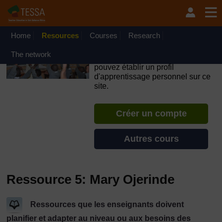
Passer au contenu principal
OpenLearn Create will be unavailable on Wednesday 12
August 2026 from 8am to 10.30am (GMT) due to routine
maintenance.
Home
Resources
Courses
Research
TESSA - Guinée-Bissau
The network
Si vous créez un compte, vous
pouvez établir un profil
d'apprentissage personnel sur ce
site.
Créer un compte
Autres cours
Ressource 5: Mary Ojerinde
Ressources que les enseignants doivent
planifier et adapter au niveau ou aux besoins des