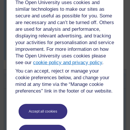
The Open University uses cookies and
8. Réfléchir à la manière d’évaluer ce que les élèves
similar technologies to make our sites as
ont appris.
secure and useful as possible for you. Some
Après avoir fait sa préparation, Mme Kondo a enseigné
are necessary and can’t be turned off. Others
son premier cours sur le VIH et le SIDA. Sa classe a
are used for analysis and performance,
commencé par être nerveuse, mais le cours s’est bien
displaying relevant advertising, and tracking
passé, ils ont écouté et bien participé. Un grand nombre
your activities for personalisation and service
d’entre eux a parlé du cours pendant la récréation.
improvement. For more information on how
Certains ont posé des questions auxquelles elle a dit
The Open University uses cookies please
qu’elle répondrait lors de la leçon suivante.
see our
cookie policy and privacy policy
.
You can accept, reject or manage your
Activité 1 : Se préparer à enseigner
cookie preferences below, and change your
un cours sur le VIH et le SIDA
mind at any time via the “Manage cookie
preferences” link in the footer of our website.
Préparez-vous en faisant des recherches sur ce que
sont le VIH et le SIDA, et en réfléchissant à la manière
dont vous allez enseigner ce sujet à vos élèves. (La
Ressource 1 : Le VIH et le SIDA en Afrique
donne des
Accept all cookies
informations et des liens Internet utiles que vous pourrez
utiliser).