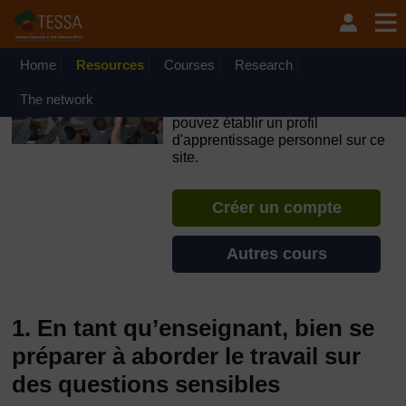
Passer au contenu principal
OpenLearn Create will be unavailable on Wednesday 12
August 2026 from 8am to 10.30am (GMT) due to routine
maintenance.
Home
Resources
Courses
Research
TESSA - Guinée-Bissau
The network
Si vous créez un compte, vous
pouvez établir un profil
d'apprentissage personnel sur ce
site.
Créer un compte
Autres cours
1. En tant qu’enseignant, bien se
préparer à aborder le travail sur
des questions sensibles