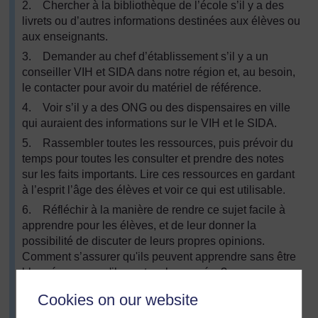
2. Chercher à la bibliothèque de l’école s’il y a des
livrets ou d’autres informations destinées aux élèves ou
aux enseignants.
3. Demander au chef d’établissement s’il y a un
conseiller VIH et SIDA dans notre région et, au besoin,
le contacter pour avoir du matériel de référence.
4. Voir s’il y a des ONG ou des dispensaires en ville
qui auraient des informations sur le VIH et le SIDA.
5. Rassembler toutes les ressources, puis prévoir du
temps pour toutes les consulter et prendre des notes
sur les faits importants. Lire ces ressources en gardant
à l’esprit l’âge des élèves et voir ce qui est utilisable.
6. Réfléchir à la manière de rendre ce sujet facile à
apprendre pour les élèves, et de leur donner la
possibilité de discuter de leurs propres opinions.
Comment s’assurer qu'ils peuvent apprendre sans être
bloqués parce qu'ils sont embarrassés ?
7. Est-ce que nous devons avoir des « règles »
Cookies on our website
spéciales pour discuter d’un sujet aussi sensible ?