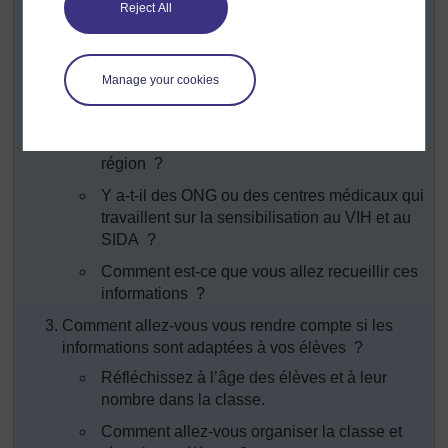
Prenez des notes, en réfléchissant aux points suivants :
Reject All
Vérifiez avec votre chef d’établissement qu’il/elle
est d’accord pour que vous fassiez cela.
Manage your cookies
Où allez-vous trouver les informations ?
Est-ce qu’il y a une personne-ressource dans
votre école ? Dans votre ville ? Dans votre
région ?
Y a-t-il des ONG ou des centres médicaux qui
travaillent sur la sensibilisation au VIH et au
SIDA ?
Comment est-ce que vous allez recueillir ces
informations ?
Comment allez-vous vous rendre compte si les
informations sont adaptées à vos élèves ?
Réfléchissez à l’âge des élèves et à leur
nombre dans la classe.
Comment allez-vous organiser la classe et