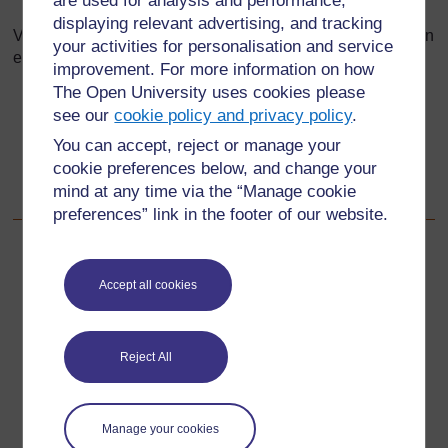
are used for analysis and performance,
l’enseignant quand c’est nécessaire.
displaying relevant advertising, and tracking
Vous pouvez aussi aider vos élèves à prendre confiance en
your activities for personalisation and service
eux pour résoudre des problèmes en :
improvement. For more information on how
The Open University uses cookies please
utilisant des contextes qui intéressent les élèves
see our
cookie policy and privacy policy
.
lorsque vous créez des problèmes ;
You can accept, reject or manage your
créant un environnement de classe favorable, pour
cookie preferences below, and change your
leur permettre de partager des idées sans craindre
mind at any time via the “Manage cookie
qu’on se moque d’eux.
preferences” link in the footer of our website.
Précédent
Précédent
Accept all cookies
Ressource 1 : Pourquoi la résolution des problèmes est
importante
Reject All
Suivant
Suivant
Section numéro 4 : Visualisation de la multiplication
Manage your cookies