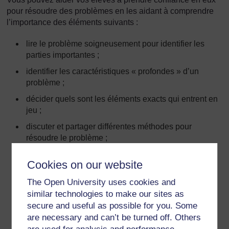
pour résoudre des problèmes en les aidant à comprendre
l’importance des éléments suivants :
lire le problème soigneusement pour identifier les
parties importantes ;
identifier les caractéristiques « profondes » d’un
problème ;
décider quels sont les éléments exacts qui entrent en
jeu ;
discuter et partager différentes méthodes pour
résoudre le problème ;
essayer différentes idées ;
Cookies on our website
travailler seul et avec d’autres ;
The Open University uses cookies and
être prêt à recommencer en cas d’erreur ;
similar technologies to make our sites as
vérifier son travail ;
secure and useful as possible for you. Some
are necessary and can’t be turned off. Others
demander de l’aide à d’autres élèves ou à