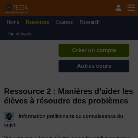
Passer au contenu principal
TESSA - Guinée-Bissau
Si vous créez un compte, vous
pouvez établir un profil
Home
Resources
Courses
Research
d'apprentissage personnel sur ce
site.
The network
Créer un compte
Autres cours
Ressource 2 : Manières d’aider les
élèves à résoudre des problèmes
Information préliminaire ou connaissance du
sujet
Vous pouvez aider vos élèves à prendre confiance en eux