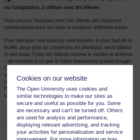
ou l’adaptation, à utiliser avec les élèves
Vous pouvez fabriquer avec vos élèves des balances
rudimentaires pour les aider à comparer différents poids.
Pour fabriquer une balance rudimentaire, il vous faut de la
ficelle, deux pots ou couvercles en plastique, deux bâtons
et une base. Fixez les bâtons comme le montre le schéma
– de manière à ce que le bâton transversal puisse bouger.
Coupez six bouts de ficelle de même longueur - 3 pour
attacher chaque pot ou couvercle en plastique à chaque
Cookies on our website
extrémité du bâton, comme on le voit sur le diagramme.
Placez les objets à comparer dans les pots ou couvercle –
The Open University uses cookies and
un objet par pot ou couvercle.
similar technologies to make our sites as
secure and useful as possible for you. Some
are necessary and can’t be turned off. Others
are used for analysis and performance,
displaying relevant advertising, and tracking
your activities for personalisation and service
improvement. For more information on how