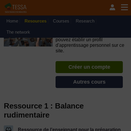
Passer au contenu principal
OpenLearn Create will be unavailable on Wednesday 12
August 2026 from 8am to 10.30am (GMT) due to routine
maintenance.
Home
Resources
Courses
Research
TESSA - Guinée-Bissau
The network
Si vous créez un compte, vous
pouvez établir un profil
d'apprentissage personnel sur ce
site.
Créer un compte
Autres cours
Ressource 1 : Balance
rudimentaire
Ressource de l’enseignant pour la préparation