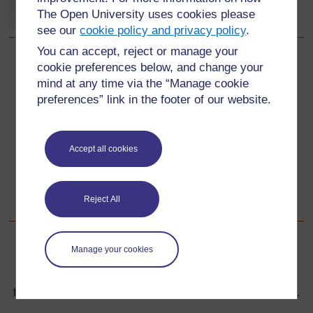
The Open University uses cookies please
see our
cookie policy and privacy policy
.
You can accept, reject or manage your
cookie preferences below, and change your
Précédent
Précédent
mind at any time via the “Manage cookie
preferences” link in the footer of our website.
3. Être un enseignant créatif pour compenser des
ressources limitées
Suivant
Suivant
Accept all cookies
Ressource 2 : Instructions aux élèves pour estimer ou
comparer des poids
Reject All
Manage your cookies
Pour de plus amples informations, référez-vous à notre
foire aux questions qui peut vous fournir l'aide nécessaire.