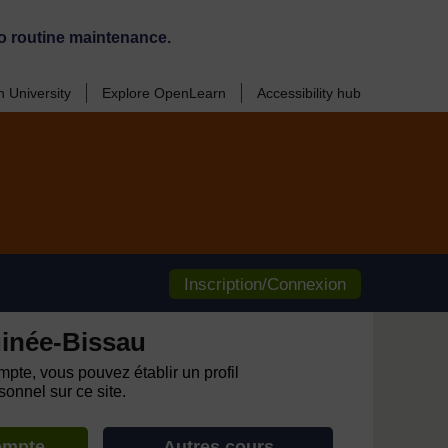
o routine maintenance.
 University
Explore OpenLearn
Accessibility hub
Inscription/Connexion
inée-Bissau
pte, vous pouvez établir un profil
onnel sur ce site.
ompte
Autres cours