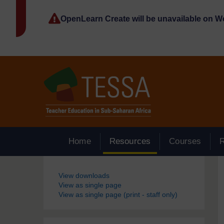
Passer au contenu principal
OpenLearn Create will be unavailable on 
Home
Resources
Courses
Blocs
View downloads
View as single page
View as single page (print - staff only)