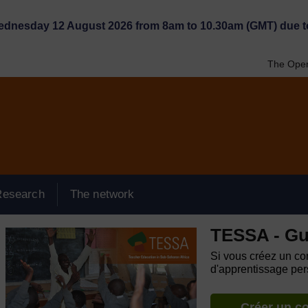
Wednesday 12 August 2026 from 8am to 10.30am (GMT) due t
The Open
Research
The network
TESSA - Gu
Si vous créez un com
d'apprentissage pers
Créer un c