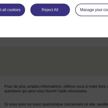
Précédent
Précédent
 all cookies
Reject All
Manage your co
Ressource 4 : Préparation d’une promenade au sein
de la communauté au cours de laquelle les enfants
capa
noteront les divers messages imprimés
Pour de plus amples informations, référez-vous à notre foire
questions qui peut vous fournir l'aide nécessaire.
Si vous avez un souci quelconque concernant ce site, veuill