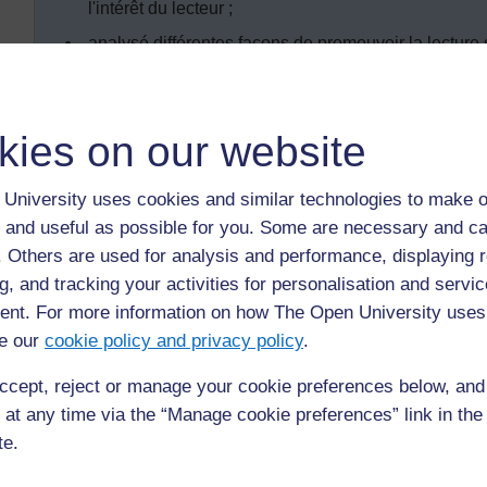
l'intérêt du lecteur ;
analysé différentes façons de promouvoir la lectur
classes.
kies on our website
Introduction
Les élèves ont plus de chance d'apprendre à lire s'ils 
University uses cookies and similar technologies to make o
prennent plaisir à le faire. Si vous demandez à vos a
 and useful as possible for you. Some are necessary and ca
varieront des journaux de sport aux recettes, des r
f. Others are used for analysis and performance, displaying 
policiers ou aux biographies, ou peut-être n’aiment-il
g, and tracking your activities for personalisation and servic
nt. For more information on how The Open University uses
Comme vos amis, l’intérêt des enfants par rapport à la
e our
cookie policy and privacy policy
.
lisent de différentes façons. Votre objectif est de mo
qu'ils lisent et prennent plaisir à le faire.
ccept, reject or manage your cookie preferences below, an
 at any time via the “Manage cookie preferences” link in the 
Cette section porte sur comment aider les enfants à a
te.