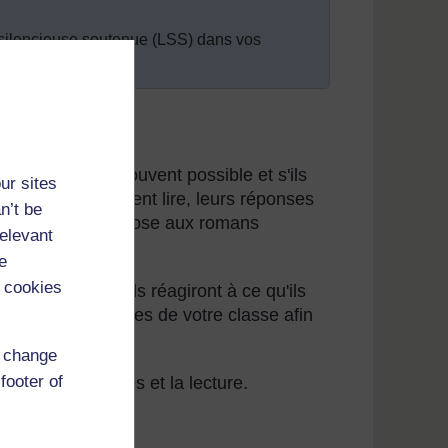
e silencieuse soutenue (LSS) dans vos
le font le plus souvent possible et s'ils
ur sites
mis ce qu'ils aiment lire, leurs réponses
n’t be
omans à l'eau de rose aux romans
relevant
s pas lire!
e
 cookies
 lecture varie. Ils réagiront à ce qu'ils
tiver tous les élèves de votre classe afin
d change
footer of
imer les histoires et la lecture.