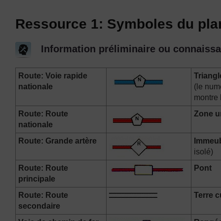
Ressource 1: Symboles du pla
Information préliminaire ou connaissa
Route: Voie rapide
Triangl
nationale
(le num
montre 
Route: Route
Zone u
nationale
Route: Grande artère
Immeu
isolé)
Route: Route
Pont
principale
Route: Route
Terre c
secondaire