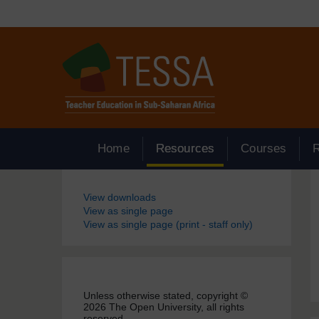
Passer au contenu principal
Home
Resources
Courses
Blocs
View downloads
View as single page
View as single page (print - staff only)
Unless otherwise stated, copyright ©
2026 The Open University, all rights
reserved.