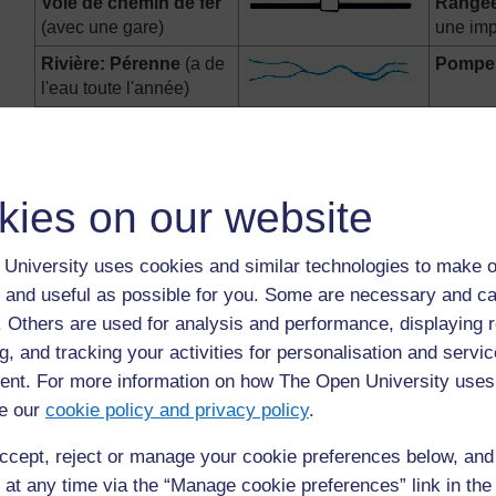
Voie de chemin de fer
Rangée
(avec une gare)
une imp
Rivière: Pérenne
(a de
Pompe 
l'eau toute l'année)
Rivière: Non pérenne
Tour d
Barrage
Zone é
kies on our website
Lac: Pérenne
Frontiè
University uses cookies and similar technologies to make o
Lac: Non pérenne
Limite:
 and useful as possible for you. Some are necessary and ca
f. Others are used for analysis and performance, displaying 
Lac: Sec
Limite:
ferme
(
g, and tracking your activities for personalisation and servic
nt. For more information on how The Open University uses
Canal
Limite:
e our
cookie policy and privacy policy
.
Ligne électrique
Limite:
(lignes principales
ccept, reject or manage your cookie preferences below, an
uniquement)
 at any time via the “Manage cookie preferences” link in the 