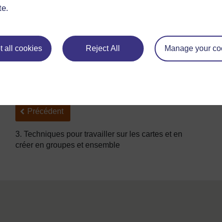
Point coté
(surélévation
Contou
te.
d'un point)
Églises
Arbre:
 all cookies
Reject All
Manage your co
Arbre: Palmier
Arbre:
Précédent
Précédent
3. Techniques pour travailler sur les cartes et en
créer en groupes et ensemble