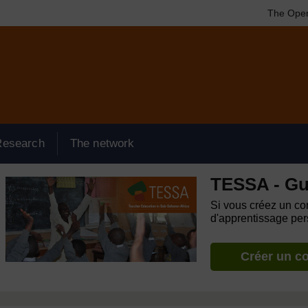
The Open
Research
The network
TESSA - Gu
Si vous créez un com
d'apprentissage pers
Créer un c