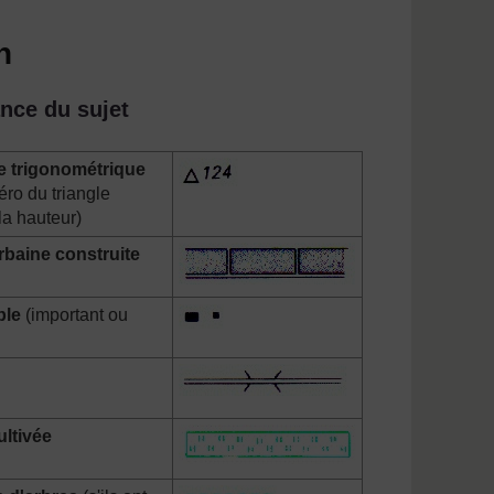
n
nce du sujet
e trigonométrique
éro du triangle
la hauteur)
rbaine construite
ble
(important ou
ultivée