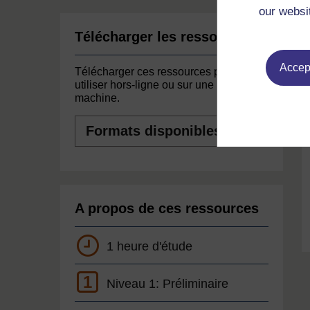
our websi
Télécharger les ressources
Accept
Télécharger ces ressources pour les
utiliser hors-ligne ou sur une autre
machine.
Formats
disponibles
A propos de ces ressources
1 heure d'étude
1
Niveau 1: Préliminaire