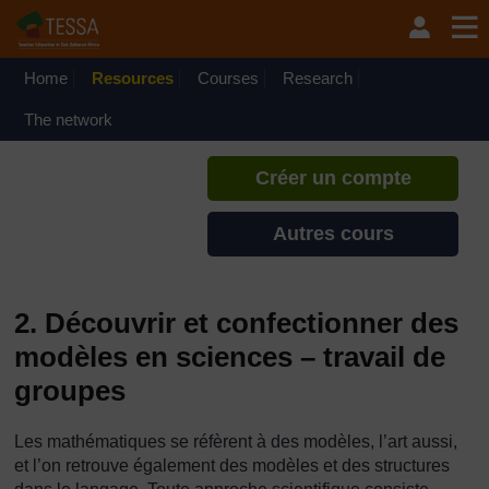
Passer au contenu principal
TESSA - Guinée-Bissau
Si vous créez un compte, vous
pouvez établir un profil
Home
Resources
Courses
Research
d'apprentissage personnel sur ce
site.
The network
Créer un compte
Autres cours
2. Découvrir et confectionner des
modèles en sciences – travail de
groupes
Les mathématiques se réfèrent à des modèles, l’art aussi,
et l’on retrouve également des modèles et des structures