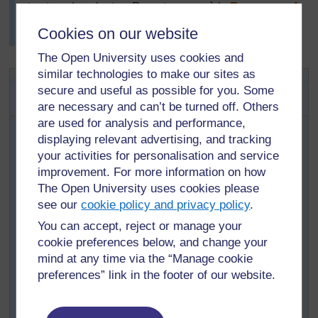
structure des plantes. Reportez-vous à la
Ressource 4
: Modèles de plantes
pour plus de détails sur le
Cookies on our website
déroulement de cette activité.
The Open University uses cookies and
similar technologies to make our sites as
Activité 2: Fabrication de modèles
secure and useful as possible for you. Some
d’animaux
are necessary and can’t be turned off. Others
are used for analysis and performance,
Dans plusieurs régions du Togo, des hommes gagnent
displaying relevant advertising, and tracking
leur vie en vendant des modèles d’animaux très
your activities for personalisation and service
réalistes. Nous pensons qu’il est légitime, pour l’étude
de différents animaux, d’exploiter avec les enfants ce
improvement. For more information on how
désir naturel de vouloir reproduire la vie en la copiant.
The Open University uses cookies please
En demandant aux enfants de fabriquer des modèles,
see our
cookie policy and privacy policy
.
vous intégrerez ainsi la technologie et l’art à la science.
You can accept, reject or manage your
Vous pouvez utiliser dans la classe les présentoirs
cookie preferences below, and change your
installés dans
l’Activité 1
pour exposer les modèles de
mind at any time via the “Manage cookie
différents types d’animaux locaux comme les poulets,
preferences” link in the footer of our website.
les chiens, les vaches, … à l’aide de matériaux
appropriés, que les enfants auront réalisés. (Voir la
Ressource 5 : Modèles d’animaux réalisés par les