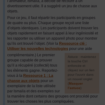
l’animateur, Ismaila, a décidé de recourir à un
divertissement utile. Il a suggéré un jeu de chasse aux
objets.
Pour ce jeu, il faut répartir les participants en groupes
de quatre ou plus. Chaque groupe reçoit une liste
d’objets identiques. Les participants doivent trouver les
objets rapidement en faisant appel à leur ingéniosité et
les rapporter ou utiliser un appareil photo pour montrer
qu’ils ont trouvé l’objet. (Voir la
Ressource clé :
Utiliser les nouvelles technologies
pour une aide
complémentaire.) Le premier
[
Astuce : maintenez
groupe capable de prouver
la touche Ctrl
qu’il a récupéré (collecté) tous
enfoncée et
cliquez sur un lien
les éléments gagne. Reportez-
pour l’ouvrir dans
vous à la
Ressource 1 : La
un nouvel onglet
chasse aux objets
pour un
(
Masquer
exemplaire de la liste utilisée
l’astuce
)
par Ismaila et des exemples sur
]
la manière dont certains des groupes ont procédé pour
trouver les choses les plus compliquées.