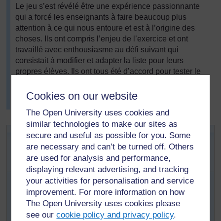
Le jeu s’est révélé être une expérience passionnante
qui a forcé les enseignants à faire beaucoup plus
attention à ce qui nous entoure et est à l’origine des
choses. Ils ont compris l’enjeu de l’exercice et ont
travaillé avec enthousiasme au défi suivant qui
consistait à modifier et adapter la liste pour leurs
propres élèves. Ils ont tous été d’accord pour tester le
jeu dans leurs classes respectives et pour faire un
compte-rendu lors de son efficacité lors de leur
Cookies on our website
prochain atelier pédagogique.
The Open University uses cookies and
similar technologies to make our sites as
Activité 1 : Trouver, nommer et
secure and useful as possible for you. Some
discuter des différents états de la
are necessary and can’t be turned off. Others
are used for analysis and performance,
matière.
displaying relevant advertising, and tracking
Cette activité s’appuie sur le jeu « statues musicales ».
your activities for personalisation and service
improvement. For more information on how
Répartissez votre classe en groupes de 10-12
The Open University uses cookies please
élèves.
see our
cookie policy and privacy policy
.
Mettez de la musique. Le premier groupe danse