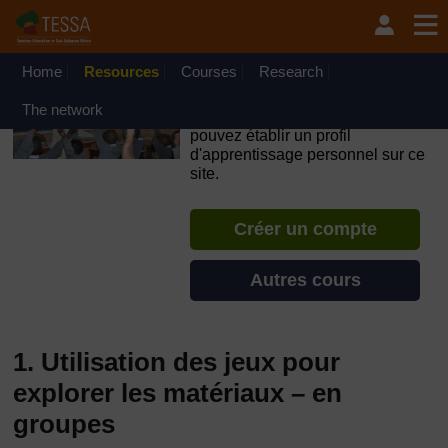
Passer au contenu principal
OpenLearn Create will be unavailable on Wednesday 12
August 2026 from 8am to 10.30am (GMT) due to routine
maintenance.
Home
Resources
Courses
Research
TESSA - Guinée-Bissau
The network
Si vous créez un compte, vous
pouvez établir un profil
d'apprentissage personnel sur ce
site.
Créer un compte
Autres cours
1. Utilisation des jeux pour
explorer les matériaux – en
groupes