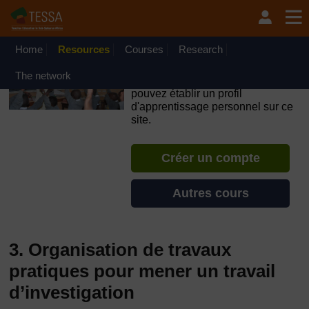
Passer au contenu principal
OpenLearn Create will be unavailable on Wednesday 12
August 2026 from 8am to 10.30am (GMT) due to routine
maintenance.
Home
Resources
Courses
Research
TESSA - Guinée-Bissau
The network
Si vous créez un compte, vous
pouvez établir un profil
d'apprentissage personnel sur ce
site.
Créer un compte
Autres cours
3. Organisation de travaux
pratiques pour mener un travail
d’investigation