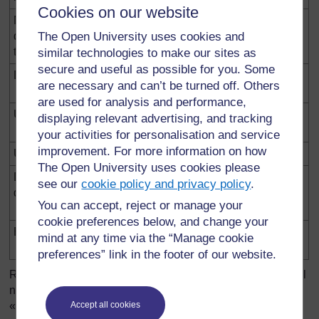
Cookies on our website
Notre groupe –
Un mélange
De l’air dans un
quatre garçons et
The Open University uses cookies and
verre vide
trois filles
similar technologies to make our sites as
secure and useful as possible for you. Some
Du sel
Quelque chose de
Du sucre
are necessary and can’t be turned off. Others
pur
are used for analysis and performance,
Une bougie
Quelque chose qui
De l’eau
displaying relevant advertising, and tracking
disparaît
(s’évapore)
your activities for personalisation and service
improvement. For more information on how
Un crayon
Provient d’un arbre
Du papier
The Open University uses cookies please
Du verre à partir
Quelque chose
Même papier
see our
cookie policy and privacy policy
.
du sable
provenant de
You can accept, reject or manage your
quelque chose
cookie preferences below, and change your
Encore du sable
Provient des
Le vent et l’eau
mind at any time via the “Manage cookie
montagnes}
du robinet
preferences” link in the footer of our website.
Remarque: L’intérêt de ce jeu est qu’il est toujours ouvert. Il
n’y a pas de « réponses correctes », simplement de
Accept all cookies
« bonnes réponses » et de « très bonnes réponses ».