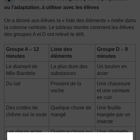
ou l’adaptation, à utiliser avec les élèves
On a donné aux élèves la « liste des éléments » notée dans
la colonne centrale. Le tableau montre comment les élèves
des groupes A et D ont relevé le défi.
Groupe A – 12
Liste des
Groupe D – 9
minutes
éléments
minutes
Le diamant de
La plus dure des
Un boulon en
Mlle Bandele
substances
acier
Du lait
Provient de la
Une chaussure
vache
et une ceinture
en cuir
Des crottes de
Quelque chose de
Une feuille
chèvre sur la route
mangé
mangée par un
insecte
Les pleurs et les
Quelque chose qui
Une allumette
rires de Awale
a changé
brûlée