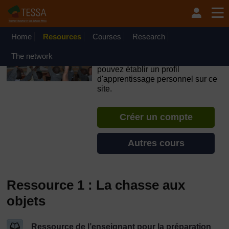
Passer au contenu principal
OpenLearn Create will be unavailable on Wednesday 12
August 2026 from 8am to 10.30am (GMT) due to routine
maintenance.
Home
Resources
Courses
Research
TESSA - Guinée-Bissau
The network
Si vous créez un compte, vous
pouvez établir un profil
d'apprentissage personnel sur ce
site.
Créer un compte
Autres cours
Ressource 1 : La chasse aux
objets
Ressource de l’enseignant pour la préparation