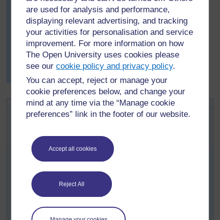
l’exposition déborde sur les murs latéraux. Ils
are used for analysis and performance,
reviennent avec des informations en provenance des
displaying relevant advertising, and tracking
médias (presse, radio et télévision) sur leur propre
your activities for personalisation and service
pays, sur le continent et sur le monde entier.
improvement. For more information on how
L’exposition avec son code couleur grandit chaque jour
The Open University uses cookies please
et entraîne des discussions animées et, ce qui est le
see our
cookie policy and privacy policy
.
plus important, les enfants se sentent de plus en plus
concernés.
You can accept, reject or manage your
cookie preferences below, and change your
mind at any time via the “Manage cookie
Activité 2: Faire quelque chose de
preferences” link in the footer of our website.
positif avec les déchets – le
compost
Accept all cookies
Lire la
Ressource 3 : Fabrication d’un compost
qui
explique comment procéder.
Dites à vos élèves qu’ils vont faire un projet dans lequel
Reject All
ils feront quelque chose de positif avec les déchets – un
compost.
Tout d’abord, ils doivent entreprendre des recherches en
Manage your cookies