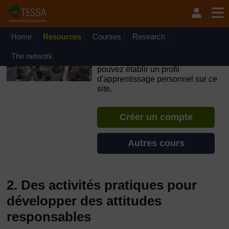
Passer au contenu principal
OpenLearn Create will be unavailable on Wednesday 12
August 2026 from 8am to 10.30am (GMT) due to routine
maintenance.
Home
Resources
Courses
Research
TESSA - Guinée-Bissau
The network
Si vous créez un compte, vous
pouvez établir un profil
d'apprentissage personnel sur ce
site.
Créer un compte
Autres cours
2. Des activités pratiques pour
développer des attitudes
responsables